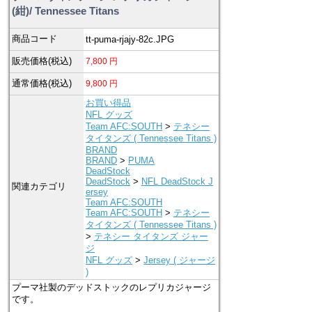
(紺)/ Tennessee Titans
商品コード
tt-puma-rjajy-82c.JPG
販売価格(税込)
7,800
円
通常価格(税込)
9,800
円
お買い得品
NFL グッズ
Team AFC:SOUTH
>
テネシー
タイタンズ ( Tennessee Titans )
BRAND
BRAND
>
PUMA
DeadStock
DeadStock
>
NFL DeadStock J
関連カテゴリ
ersey
Team AFC:SOUTH
Team AFC:SOUTH
>
テネシー
タイタンズ ( Tennessee Titans )
>
テネシー タイタンズ ジャー
ジ
NFL グッズ
>
Jersey ( ジャージ
)
プーマ社製のデッドストックのレプリカジャージ
です。