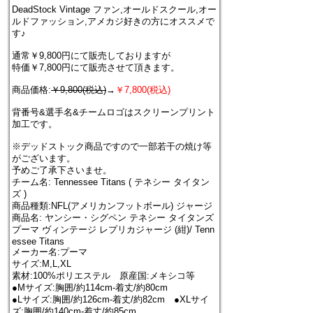
DeadStock Vintage ファン,オールドスクール,オー
ルドファッション,アメカジ好きの方にオススメで
す♪
通常￥9,800円にて販売しておりますが
特価￥7,800円にて販売させて頂きます。
商品価格:
￥9,800(税込)
→
￥7,800(税込)
背番号&選手名&チームロゴはスクリーンプリント
加工です。
※デッドストック商品ですので一部若干の焼け等
がございます。
予めご了承下さいませ。
チーム名: Tennessee Titans ( テネシー タイタン
ズ )
商品種類:NFL(アメリカンフットボール) ジャージ
商品名: ヤンシー・シグペン テネシー タイタンズ
プーマ ヴィンテージ レプリカジャージ (紺)/ Tenn
essee Titans
メーカー名:プーマ
サイズ:M,L,XL
素材:100%ポリエステル 原産国:メキシコ等
●Mサイズ:胸囲/約114cm-着丈/約80cm
●Lサイズ:胸囲/約126cm-着丈/約82cm ●XLサイ
ズ:胸囲/約140cm-着丈/約85cm