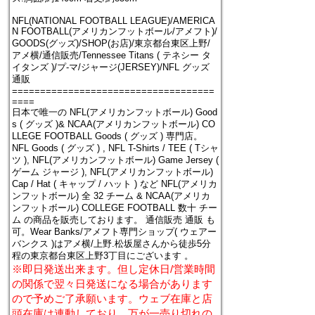
NFL(NATIONAL FOOTBALL LEAGUE)/AMERICA
N FOOTBALL(アメリカンフットボール/アメフト)/
GOODS(グッズ)/SHOP(お店)/東京都台東区上野/
アメ横/通信販売/Tennessee Titans ( テネシー タ
イタンズ )/プ-マ/ジャージ(JERSEY)/NFL グッズ
通販
====================================
====
日本で唯一の NFL(アメリカンフットボール) Good
s ( グッズ )& NCAA(アメリカンフットボール) CO
LLEGE FOOTBALL Goods ( グッズ ) 専門店。
NFL Goods ( グッズ ) , NFL T-Shirts / TEE ( Tシャ
ツ ), NFL(アメリカンフットボール) Game Jersey (
ゲーム ジャージ ), NFL(アメリカンフットボール)
Cap / Hat ( キャップ / ハット ) など NFL(アメリカ
ンフットボール) 全 32 チーム & NCAA(アメリカ
ンフットボール) COLLEGE FOOTBALL 数十 チー
ム の商品を販売しております。 通信販売 通販 も
可。Wear Banks/アメフト専門ショップ( ウェアー
バンクス )はアメ横/上野.松坂屋さんから徒歩5分
程の東京都台東区上野3丁目にございます 。
※即日発送出来ます。但し定休日/営業時間
の関係で翌々日発送になる場合があります
ので予めご了承願います。ウェブ在庫と店
頭在庫は連動しており、万が一売り切れの