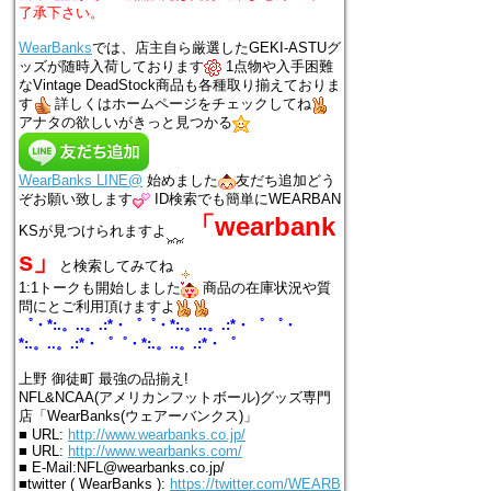
了承下さい。
WearBanks
では、店主自ら厳選したGEKI-ASTUグ
ッズが随時入荷しております
1点物や入手困難
なVintage DeadStock商品も各種取り揃えておりま
す
詳しくはホームページをチェックしてね
アナタの欲しいがきっと見つかる
WearBanks LINE@
始めました
友だち追加どう
ぞお願い致します
ID検索でも簡単にWEARBAN
「wearbank
KSが見つけられますよ
s」
と検索してみてね
1:1トークも開始しました
商品の在庫状況や質
問にとご利用頂けますよ
゜・*:.。..。.:*・゜゜・*:.。..。.:*・゜ ゜・
*:.。..。.:*・゜゜・*:.。..。.:*・゜
上野 御徒町 最強の品揃え!
NFL&NCAA(アメリカンフットボール)グッズ専門
店「WearBanks(ウェアーバンクス)」
■ URL:
http://www.wearbanks.co.jp/
■ URL:
http://www.wearbanks.com/
■ E-Mail:NFL@wearbanks.co.jp/
■twitter ( WearBanks ):
https://twitter.com/WEARB