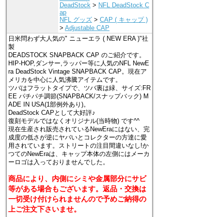
DeadStock
>
NFL DeadStock C
ap
NFL グッズ
>
CAP ( キャップ )
>
Adjustable CAP
日米問わず大人気の" ニューエラ ( NEW ERA )"社
製
DEADSTOCK SNAPBACK CAP のご紹介です。
HIP-HOP,ダンサー,ラッパー等に人気のNFL NewE
ra DeadStock Vintage SNAPBACK CAP。現在ア
メリカを中心に人気沸騰アイテムです。
ツバはフラットタイプで、ツバ裏は緑、サイズ:FR
EE パチパチ調節(SNAPBACK/スナップバック) M
ADE IN USA(1部例外あり)。
DeadStock CAPとして大好評♪
復刻モデルではなくオリジナル(当時物) です^^
現在生産され販売されているNewEraにはない、完
成度の低さが逆にヤバいとコレクターの方達に愛
用されています。ストリートの注目間違いなし!か
つてのNewEraは、キャップ本体の左側にはメーカ
ーロゴは入っておりませんでした。
商品により、内側にシミや金属部分にサビ
等がある場合もございます。返品・交換は
一切受け付けられませんので予めご納得の
上ご注文下さいませ。