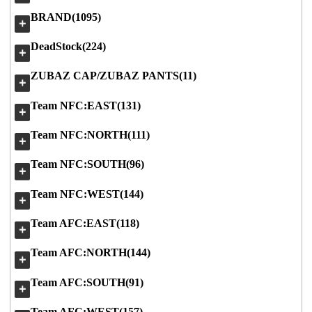
BRAND(1095)
＋
DeadStock(224)
＋
ZUBAZ CAP/ZUBAZ PANTS(11)
＋
Team NFC:EAST(131)
＋
Team NFC:NORTH(111)
＋
Team NFC:SOUTH(96)
＋
Team NFC:WEST(144)
＋
Team AFC:EAST(118)
＋
Team AFC:NORTH(144)
＋
Team AFC:SOUTH(91)
＋
Team AFC:WEST(157)