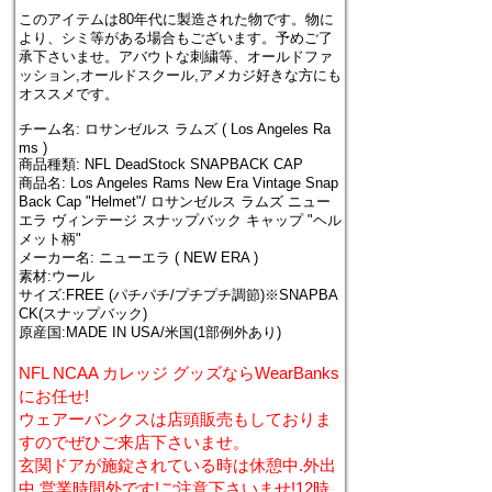
このアイテムは80年代に製造された物です。物に
より、シミ等がある場合もございます。予めご了
承下さいませ。アバウトな刺繍等、オールドファ
ッション,オールドスクール,アメカジ好きな方にも
オススメです。
チーム名: ロサンゼルス ラムズ ( Los Angeles Ra
ms )
商品種類: NFL DeadStock SNAPBACK CAP
商品名: Los Angeles Rams New Era Vintage Snap
Back Cap "Helmet"/ ロサンゼルス ラムズ ニュー
エラ ヴィンテージ スナップバック キャップ "ヘル
メット柄"
メーカー名: ニューエラ ( NEW ERA )
素材:ウール
サイズ:FREE (パチパチ/プチプチ調節)※SNAPBA
CK(スナップバック)
原産国:MADE IN USA/米国(1部例外あり)
NFL NCAA カレッジ グッズならWearBanks
にお任せ!
ウェアーバンクスは店頭販売もしておりま
すのでぜひご来店下さいませ。
玄関ドアが施錠されている時は休憩中.外出
中.営業時間外です!ご注意下さいませ!12時