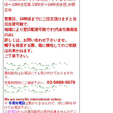
頃〜18時頃営業.15時頃〜16時頃休憩.水曜
定休
営業日、16時頃までにご注文頂けますと当
日出荷可能で、
地域により翌日配達可能です(代金引換発送
のみ)
詳しくは、お問い合わせ下さいませ。
帽子を発送する際、箱に梱包してのご依頼
は出来かねます。
ご了承下さい。
゜・*:.。..。.:*・゜゜・*:.。..。.:*・゜ ゜・
*:.。..。.:*・゜゜・*:.。..。.:*・゜
通信販売はお電話にても受け付けておりますの
で、
03-5688-5678
営業時間内にご連絡下さい。
゜・*:.。..。.:*・゜゜・*:.。..。.:*・゜ ゜・
*:.。..。.:*・゜゜・*:.。..。.:*・゜
We are sorry.No international orders.
※
非通知電話
は繋がりませんので、頭に186を付
けてお電話下さい。
公衆電話
からの通信販売は受付出来ませんのでご