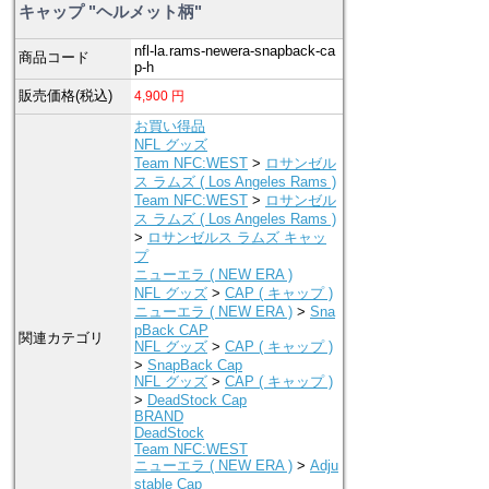
キャップ "ヘルメット柄"
nfl-la.rams-newera-snapback-ca
商品コード
p-h
販売価格(税込)
4,900
円
お買い得品
NFL グッズ
Team NFC:WEST
>
ロサンゼル
ス ラムズ ( Los Angeles Rams )
Team NFC:WEST
>
ロサンゼル
ス ラムズ ( Los Angeles Rams )
>
ロサンゼルス ラムズ キャッ
プ
ニューエラ ( NEW ERA )
NFL グッズ
>
CAP ( キャップ )
ニューエラ ( NEW ERA )
>
Sna
pBack CAP
関連カテゴリ
NFL グッズ
>
CAP ( キャップ )
>
SnapBack Cap
NFL グッズ
>
CAP ( キャップ )
>
DeadStock Cap
BRAND
DeadStock
Team NFC:WEST
ニューエラ ( NEW ERA )
>
Adju
stable Cap