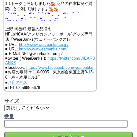
1:1トークも開始しました
商品の在庫状況や質
問にとご利用頂けますよ
゜・*:.。..。.:*・゜゜・*:.。..。.:*・゜ ゜・
*:.。..。.:*・゜゜・*:.。..。.:*・゜
上野 御徒町 最強の品揃え!
NFL&NCAA(アメリカンフットボール)グッズ専門
店「WearBanks(ウェアーバンクス)」
■ URL:
http://www.wearbanks.co.jp/
■ URL:
http://www.wearbanks.com/
■ E-Mail:NFL@wearbanks.co.jp/
■twitter ( WearBanks ):
https://twitter.com/WEARB
ANKS
■facebook:
https://www.facebook.com/wearbabks
■お店の場所:〒110-0005 東京都台東区上野3-13-
8 寿々木屋ビル1F
■
お店の地図
■TEL 03-5688-5678
サイズ
数量