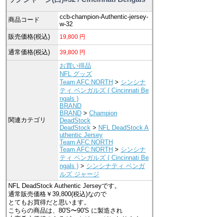
ccb-champion-Authentic-jersey-
商品コード
w-32
販売価格(税込)
19,800
円
通常価格(税込)
39,800
円
お買い得品
NFL グッズ
Team AFC:NORTH
>
シンシナ
ティ ベンガルズ ( Cincinnati Be
ngals )
BRAND
BRAND
>
Champion
関連カテゴリ
DeadStock
DeadStock
>
NFL DeadStock A
uthentic Jersey
Team AFC:NORTH
Team AFC:NORTH
>
シンシナ
ティ ベンガルズ ( Cincinnati Be
ngals )
>
シンシナティ ベンガ
ルズ ジャージ
NFL DeadStock Authentic Jerseyです。
通常販売価格￥39,800(税込)なので
とてもお買得だと思います。
こちらの商品は、80'S〜90'S に製造され