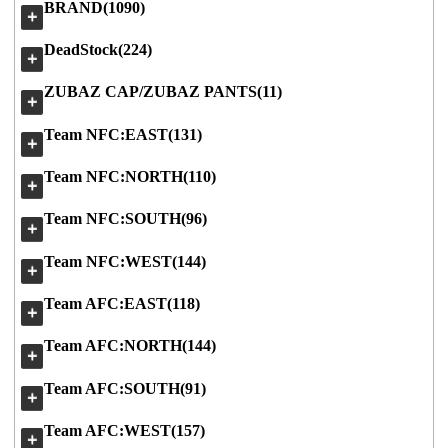
BRAND(1090)
＋
DeadStock(224)
＋
ZUBAZ CAP/ZUBAZ PANTS(11)
＋
Team NFC:EAST(131)
＋
Team NFC:NORTH(110)
＋
Team NFC:SOUTH(96)
＋
Team NFC:WEST(144)
＋
Team AFC:EAST(118)
＋
Team AFC:NORTH(144)
＋
Team AFC:SOUTH(91)
＋
Team AFC:WEST(157)
＋