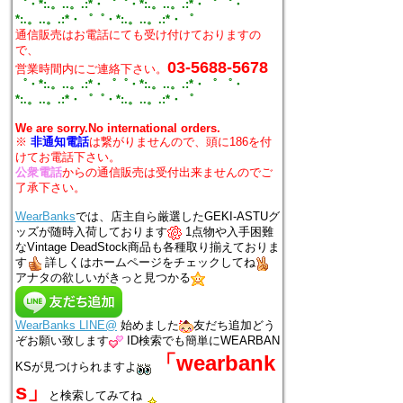
゜・*:.。..。.:*・゜゜・*:.。..。.:*・゜ ゜・
*:.。..。.:*・゜゜・*:.。..。.:*・゜
通信販売はお電話にても受け付けておりますの
で、
03-5688-5678
営業時間内にご連絡下さい。
゜・*:.。..。.:*・゜゜・*:.。..。.:*・゜ ゜・
*:.。..。.:*・゜゜・*:.。..。.:*・゜
We are sorry.No international orders.
※
非通知電話
は繋がりませんので、頭に186を付
けてお電話下さい。
公衆電話
からの通信販売は受付出来ませんのでご
了承下さい。
WearBanks
では、店主自ら厳選したGEKI-ASTUグ
ッズが随時入荷しております
1点物や入手困難
なVintage DeadStock商品も各種取り揃えておりま
す
詳しくはホームページをチェックしてね
アナタの欲しいがきっと見つかる
WearBanks LINE@
始めました
友だち追加どう
ぞお願い致します
ID検索でも簡単にWEARBAN
「wearbank
KSが見つけられますよ
s」
と検索してみてね