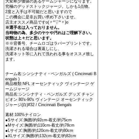
大変希少価値のあるゲームジャージになります。
究極のデッドストックジャージ。しかも1点物。
2度と入手は不可能だと思いますので
この機会に是非お買い求め下さいませ。
店主オススメ商品ですo(〃^▽^〃)o
※選手名は入っておりません。
当時物の為、多少のヤケや汚れはご理解下さい。
状態は上々だと思います。
※※背番号、チームロゴはラバープリントです。
洗濯される場合は裏返しにし、
洗濯ネット等に入れて洗われる事をオススメ致し
ます。
チーム名:シンシナティ・ベンガルズ ( Cincinnati B
engals )
商品種類:NFL オーセンティック ヴィンテージ ゲ
ームジャージ
商品名:シンシナティ・ベンガルズ グッズ チャン
ピオン 80's-90's ヴィンテージ オーセンティック
ジャージ(白)#32 / Cincinnati Bengals
素材:100%ナイロン
●Sサイズ:胸囲/約92cm-着丈/約75cm
●Mサイズ:胸囲/約110cm-着丈/約78cm
●Lサイズ:胸囲/約120cm-着丈/約80cm
●XLサイズ:胸囲/約132cm-着丈/約82cm