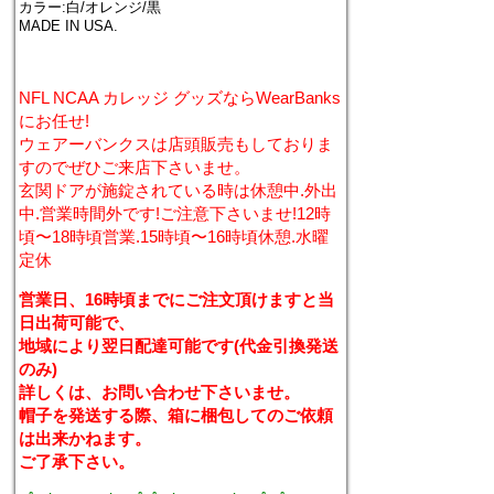
カラー:白/オレンジ/黒
MADE IN USA.
NFL NCAA カレッジ グッズならWearBanks
にお任せ!
ウェアーバンクスは店頭販売もしておりま
すのでぜひご来店下さいませ。
玄関ドアが施錠されている時は休憩中.外出
中.営業時間外です!ご注意下さいませ!12時
頃〜18時頃営業.15時頃〜16時頃休憩.水曜
定休
営業日、16時頃までにご注文頂けますと当
日出荷可能で、
地域により翌日配達可能です(代金引換発送
のみ)
詳しくは、お問い合わせ下さいませ。
帽子を発送する際、箱に梱包してのご依頼
は出来かねます。
ご了承下さい。