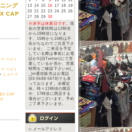
6
7
8
9
10
11
12
ーニング
13
14
15
16
17
18
19
20
21
22
23
24
25
26
EX CAP
27
28
29
30
※赤字は休業日です。
現
在の営業時間は12時頃
から18時頃になりま
す。15時から16時は不
在がちなのでご注意下さ
いませ。 ご来店を予定
している際は事前にお電
話かX(旧Twitter)にて営
ド ペイト
業しているか否か、営業
時間をご確認下さいm(_
ド ペイト
_)m通信販売はお電話
>
ニューイ
(03-5688-5678)でも承
っております。水曜定
休。時々13時頃の開店
や、17時頃に閉店する
EX CAP
場合がございます。予め
AP
ご了承下さいませ。
メールアドレス