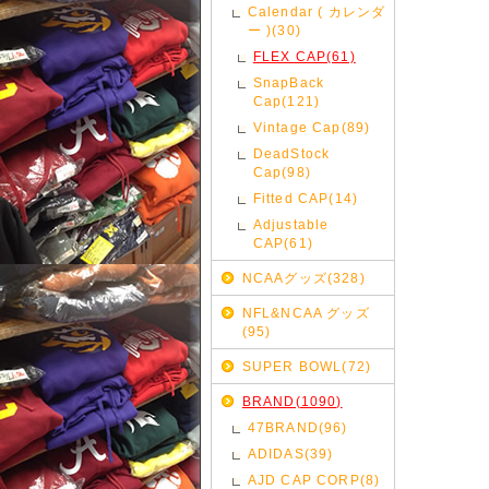
Calendar ( カレンダ
ー )(30)
FLEX CAP(61)
SnapBack
Cap(121)
Vintage Cap(89)
DeadStock
Cap(98)
Fitted CAP(14)
Adjustable
CAP(61)
NCAAグッズ(328)
NFL&NCAA グッズ
(95)
SUPER BOWL(72)
BRAND(1090)
47BRAND(96)
ADIDAS(39)
AJD CAP CORP(8)