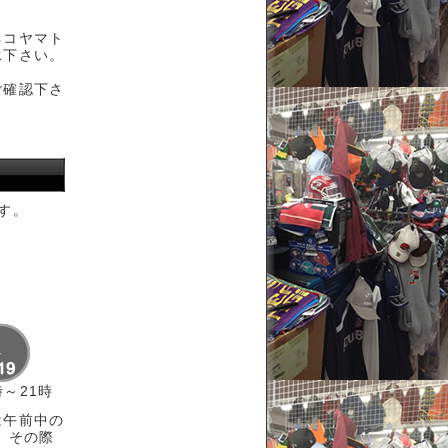
ネコヤマト
承下さい。
ご確認下さ
す。
時～21時
は午前中の
 その際