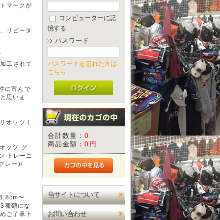
トマークが
コンピューターに記
憶する
、リピータ
パスワード
ゴ
で加工されて
パスワードを忘れた方は
こちら
乾性に富んで
と思いま
リオッツ (
合計数量：
0
商品金額：
0円
オッツ グ
イン トレーニ
(グレー)/
当サイトについて
56.8cm〜
)の計3種類にな
お問い合わせ
めご了承下