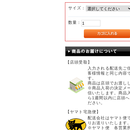
サイズ：
数量：
【店頭受取】
入力される配送先ご
客様情報と同じ内容
す。
商品は店頭でお渡し
※商品入荷の決定メ
信いたします。商品
ら1週間以内に店頭
ださい。
【ヤマト宅急便】
配送会社はヤマト便
りお送りいたします
※ヤマト便 各営業