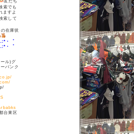
友だち
D検索でも
られますよ
検索して
の在庫状
.:*・゜
.:*・゜
ボール)グ
ェアーバンク
co.jp/
.com/
p/
KS
arbabks
京都台東区