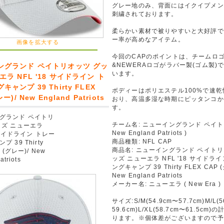
グレー地のみ、背面にはイクイプメン
刺繍されております。
柔らかい素材で被りやすいと大好評で
ー率が高めなアイテム。
画像を拡大する
今回のCAPのポイントは、チームロ
&NEWERAロゴがラバー製(ゴム製)
ングランド ペイトリオッツ グッ
います。
エラ NFL '18 サイドライン ト
ャンプ 39 Thirty FLEX
ボディーはポリエステル100%で速
ー)/ New England Patriots
おり、高温多湿な時期にピッタンコか
す。
グランド ペイトリ
チーム名: ニューイングランド ペイト
ッズ ニューエラ
New England Patriots )
8 サイドライン トレー
商品種類: NFL CAP
 39 Thirty
商品名: ニューイングランド ペイトリ
 (グレー)/ New
ッズ ニューエラ NFL '18 サイドラ
atriots
ングキャンプ 39 Thirty FLEX CAP 
New England Patriots
メーカー名: ニューエラ ( New Era )
サイズ:S/M(54.9cm〜57.7cm)M/L(
59.6cm)L/XL(58.7cm〜61.5cm
ります。※個体差がございますので予