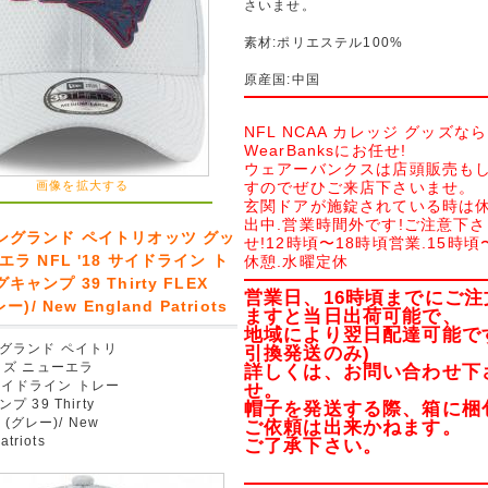
さいませ。
素材:ポリエステル100%
原産国:中国
NFL NCAA カレッジ グッズなら
WearBanksにお任せ!
ウェアーバンクスは店頭販売も
画像を拡大する
すのでぜひご来店下さいませ。
玄関ドアが施錠されている時は休
出中.営業時間外です!ご注意下
ングランド ペイトリオッツ グッ
せ!12時頃〜18時頃営業.15時頃
エラ NFL '18 サイドライン ト
休憩.水曜定休
ャンプ 39 Thirty FLEX
営業日、16時頃までにご注
ー)/ New England Patriots
ますと当日出荷可能で、
地域により翌日配達可能で
グランド ペイトリ
引換発送のみ)
ッズ ニューエラ
詳しくは、お問い合わせ下
8 サイドライン トレー
せ。
 39 Thirty
帽子を発送する際、箱に梱
 (グレー)/ New
ご依頼は出来かねます。
atriots
ご了承下さい。