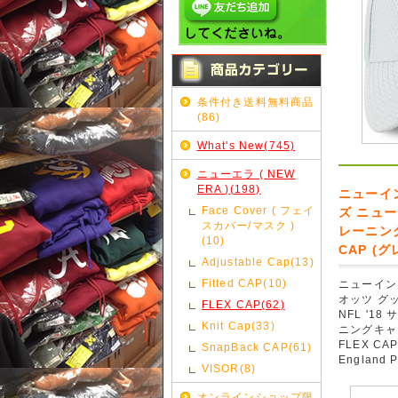
条件付き送料無料商品
(86)
What's New(745)
ニューエラ ( NEW
ERA )(198)
ニューイ
Face Cover ( フェイ
ズ ニュー
スカバー/マスク )
レーニングキ
(10)
CAP (グレ
Adjustable Cap(13)
Fitted CAP(10)
ニューイン
オッツ グ
FLEX CAP(62)
NFL '1
Knit Cap(33)
ニングキャンプ
FLEX CAP
SnapBack CAP(61)
England P
VISOR(8)
オンラインショップ限