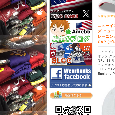
画像を拡大
ニューイ
ズ ニュー
レーニングキ
CAP (グレ
ニューイン
オッツ グ
NFL '1
ニングキャンプ
FLEX CAP
England P