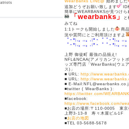
WearBanks LINE@
始めました
atriots
追加どうぞお願い致します
I
簡単にWEARBANKSが見つけ
「wearbanks」
と
みてね
1:1トークも開始しました
商品
況や質問にとご利用頂けますよ
゜・*:.。..。.:*・゜゜・*:.。..。
゜・*:.。..。.:*・゜゜・*:.。..。
上野 御徒町 最強の品揃え!
NFL&NCAA(アメリカンフット
ッズ専門店「WearBanks(ウ
ス)」
■ URL:
http://www.wearbanks.
■ URL:
http://www.wearbanks
■ E-Mail:NFL@wearbanks.co.j
■twitter ( WearBanks ):
https://twitter.com/WEARBAN
■facebook:
https://www.facebook.com/we
■お店の場所:〒110-0005 東
上野3-13-8 寿々木屋ビル1F
■
お店の地図
■TEL 03-5688-5678