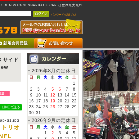
 DEADSTOCK SNAPBACK CAP は世界最大級!?
パスワードを忘れた方
8 サイド
New
2026年8月の定休日
日
月
火
水
木
金
土
1
2
3
4
5
6
7
8
9
10
11
12
13
14
15
16
17
18
19
20
21
22
23
24
25
26
27
28
29
30
31
2026年9月の定休日
ap-g1.jpg
イトリオ
日
月
火
水
木
金
土
1
2
3
4
5
NFL