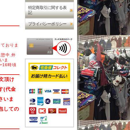
特定商取引に関する表
記
プライバシーポリシー
しておりま
憩中.外
さいま
〜16時頃
文頂け
す(代金
さいま
包しての