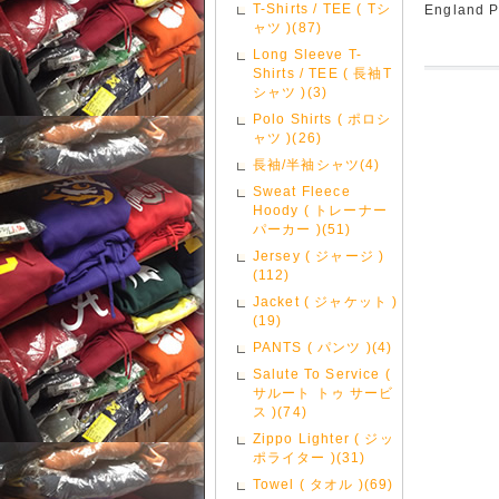
T-Shirts / TEE ( Tシ
England P
ャツ )(87)
Long Sleeve T-
Shirts / TEE ( 長袖T
シャツ )(3)
Polo Shirts ( ポロシ
ャツ )(26)
長袖/半袖シャツ(4)
Sweat Fleece
Hoody ( トレーナー
パーカー )(51)
Jersey ( ジャージ )
(112)
Jacket ( ジャケット )
(19)
PANTS ( パンツ )(4)
Salute To Service (
サルート トゥ サービ
ス )(74)
Zippo Lighter ( ジッ
ポライター )(31)
Towel ( タオル )(69)