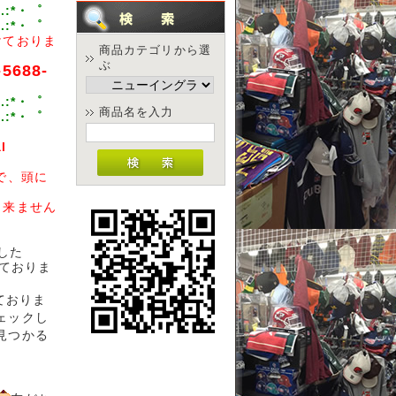
.:*・゜
.:*・゜
けておりま
商品カテゴリから選
ぶ
-5688-
.:*・゜
商品名を入力
.:*・゜
l
で、頭に
出来ません
した
しておりま
えておりま
ェックし
見つかる