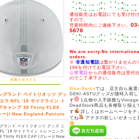
゜・*:.。..。.:*・゜゜・*:.。..。
゜・*:.。..。.:*・゜゜・*:.。..。
通信販売はお電話にても受け付
すので、
03
営業時間内にご連絡下さい。
5678
゜・*:.。..。.:*・゜゜・*:.。..。
゜・*:.。..。.:*・゜゜・*:.。..。
We are sorry.No internationa
orders.
※
非通知電話
は繋がりませんの
186を付けてお電話下さい。
公衆電話
からの通信販売は受付
のでご了承下さい。
画像を拡大する
WearBanks
では、店主自ら厳選
GEKI-ASTUグッズが随時入荷
ングランド ペイトリオッツ グッ
す
1点物や入手困難なVintage
エラ NFL '18 サイドライン ト
DeadStock商品も各種取り揃
ャンプ 39 Thirty FLEX
す
詳しくはホームページをチ
ー)/ New England Patriots
てね
アナタの欲しいがきっと
グランド ペイトリオッツ グッズ ニ
FL '18 サイドライン トレーニング
Thirty FLEX CAP (グレー)/ New