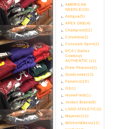
AMERICAN
NEEDLE(10)
Antigua(5)
APEX ONE(4)
Champion(52)
Columbia(2)
Concepts Sport(2)
DCA ( Dallas
Cowboys
AUTHENTIC )(1)
Drew Pearson(2)
Dunbrooke(12)
Fanatics(10)
G3(1)
HomeField(1)
Jordan Brand(9)
LOGO ATHLETIC(2)
Majestic(13)
Mitchell&Ness(12)