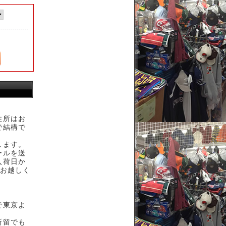
住所はお
で結構で
します。
ールを送
入荷日か
へお越しく
で東京よ
。
所留でも