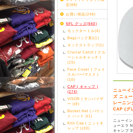
定(68)
お買い得品(246)
NFL グッズ(940)
モックタートル(4)
Bag(バック系)(1)
ネックストラップ(1)
Crucial Catch ( クル
ーシャルキャッチ )
(15)
Face Cover ( フェイ
スカバー/マスク )
(10)
CAP ( キャップ )
ニューイ
(274)
ズ ニュー
VISOR ( サンバイザ
レーニングキ
ー )(8)
CAP (グレ
Bucket Hat ( バケッ
ト ハット )(1)
ニューイン
Knit Cap ( ニットキ
ューエラ N
ャップ )(33)
キャンプ 39 