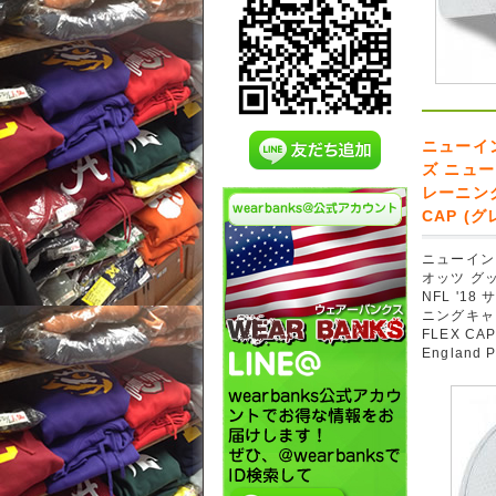
ニューイ
ズ ニュー
レーニングキ
CAP (グレ
ニューイン
オッツ グ
NFL '1
ニングキャンプ
FLEX CAP
England P