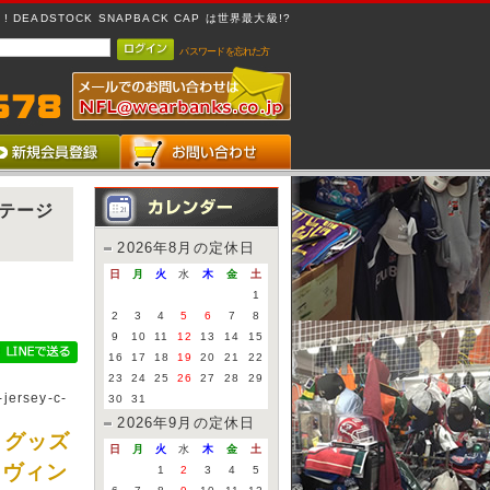
 DEADSTOCK SNAPBACK CAP は世界最大級!?
パスワードを忘れた方
ンテージ
2026年8月の定休日
日
月
火
水
木
金
土
1
2
3
4
5
6
7
8
9
10
11
12
13
14
15
16
17
18
19
20
21
22
23
24
25
26
27
28
29
-jersey-c-
30
31
2026年9月の定休日
 グッズ
日
月
火
水
木
金
土
s ヴィン
1
2
3
4
5