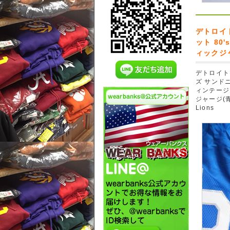
デトロイ
ット 80
ィックジャー
デトロイト
ズ サンドニッ
ィンテージ
ジャージ(青)#
Lions