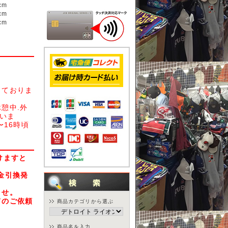
cm
cm
cm
しておりま
憩中.外
さいま
〜16時頃
けますと
金引換発
ませ。
てのご依頼
商品カテゴリから選ぶ
商品名を入力