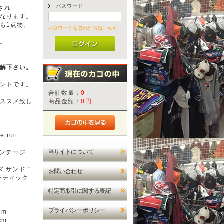
パスワード
造され
なります。
も1点物。
パスワードを忘れた方はこちら
。
解下さい。
ントです。
合計数量：
0
ススメ致し
商品金額：
0円
roit
当サイトについて
ィンテージ
ズ サンドニ
お問い合わせ
センティック
特定商取引に関する表記
プライバシーポリシー
cm
cm