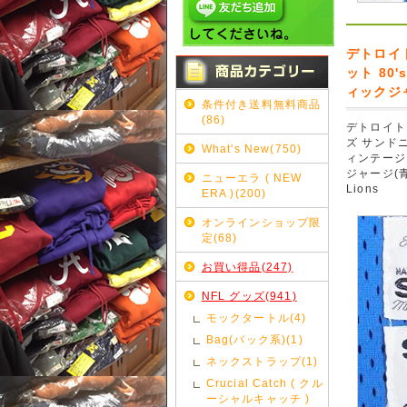
デトロイ
ット 80
ィックジャー
条件付き送料無料商品
(86)
デトロイト
ズ サンドニッ
What's New(750)
ィンテージ
ジャージ(青)#
ニューエラ ( NEW
Lions
ERA )(200)
オンラインショップ限
定(68)
お買い得品(247)
NFL グッズ(941)
モックタートル(4)
Bag(バック系)(1)
ネックストラップ(1)
Crucial Catch ( クル
ーシャルキャッチ )