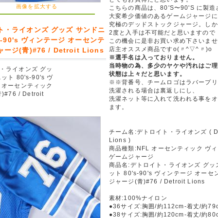
画像を拡大する
こちらの商品は、80'S〜90'S に製
大変希少価値のあるゲームジャージに
究極のデッドストックジャージ。しか
ト・ライオンズ グッズ サンドニ
2度と入手は不可能だと思いますので
's-90's ヴィンテージ オーセンテ
この機会に是非お買い求め下さいませ
店主オススメ商品ですo(〃^▽^〃)o
ジ(青)#76 / Detroit Lions
※選手名は入っておりません。
当時物の為、多少のヤケや汚れはご理
・ライオンズ グッ
状態は上々だと思います。
ト 80's-90's ヴ
※※背番号、チームロゴはラバープリ
 オーセンティック
洗濯される場合は裏返しにし、
76 / Detroit
洗濯ネット等に入れて洗われる事をオ
ます。
チーム名:デトロイト・ライオンズ ( Det
Lions )
商品種類:NFL オーセンティック ヴ
ゲームジャージ
商品名:デトロイト・ライオンズ グッ
ット 80's-90's ヴィンテージ オー
ジャージ(青)#76 / Detroit Lions
素材:100%ナイロン
●36サイズ:胸囲/約112cm-着丈/約79
●38サイズ:胸囲/約120cm-着丈/約80