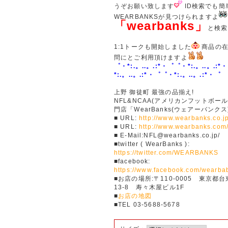
うぞお願い致します
ID検索でも簡
WEARBANKSが見つけられますよ
「wearbanks」
と検索
1:1トークも開始しました
商品の在
問にとご利用頂けますよ
゜・*:.。..。.:*・゜゜・*:.。..。.:*
*:.。..。.:*・゜゜・*:.。..。.:*・゜
上野 御徒町 最強の品揃え!
NFL&NCAA(アメリカンフットボー
門店「WearBanks(ウェアーバンクス
■ URL:
http://www.wearbanks.co.jp
■ URL:
http://www.wearbanks.com
■ E-Mail:NFL@wearbanks.co.jp/
■twitter ( WearBanks ):
https://twitter.com/WEARBANKS
■facebook:
https://www.facebook.com/wearba
■お店の場所:〒110-0005 東京都台
13-8 寿々木屋ビル1F
■
お店の地図
■TEL 03-5688-5678