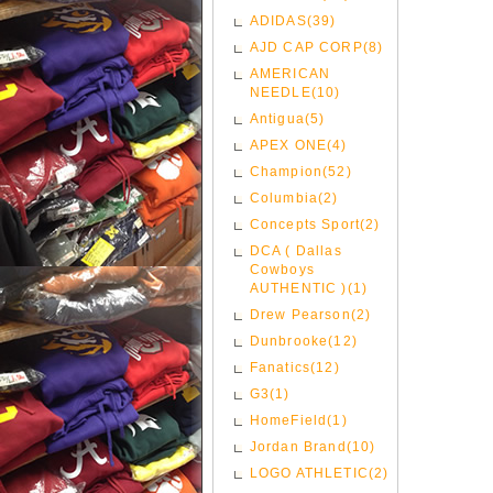
ADIDAS(39)
AJD CAP CORP(8)
AMERICAN
NEEDLE(10)
Antigua(5)
APEX ONE(4)
Champion(52)
Columbia(2)
Concepts Sport(2)
DCA ( Dallas
Cowboys
AUTHENTIC )(1)
Drew Pearson(2)
Dunbrooke(12)
Fanatics(12)
G3(1)
HomeField(1)
Jordan Brand(10)
LOGO ATHLETIC(2)