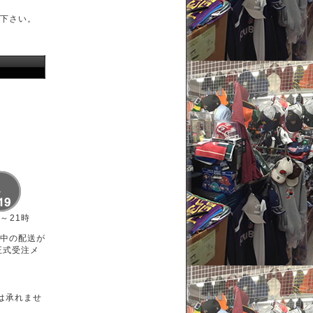
下さい。
時～21時
中の配送が
正式受注メ
は承れませ