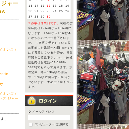
6
7
8
9
10
11
12
クジャー
13
14
15
16
17
18
19
ns
20
21
22
23
24
25
26
27
28
29
30
※赤字は休業日です。
現在の営
業時間は12時頃から18時頃に
なります。15時から16時は不
在がちなのでご注意下さいま
せ。 ご来店を予定している際
は事前にお電話かX(旧Twitter)
イオンズ (
にて営業しているか否か、営業
時間をご確認下さいm(_ _)m通
信販売はお電話(03-5688-
5678)でも承っております。水
曜定休。時々13時頃の開店
ntic
や、17時頃に閉店する場合が
ございます。予めご了承下さい
ey
ませ。
イオンズ (
ンズ ジャー
メールアドレス
yです。
コンピューターに記憶する