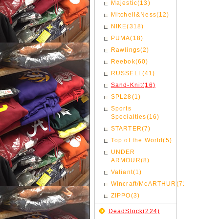
Majestic(13)
Mitchell&Ness(12)
NIKE(318)
PUMA(18)
Rawlings(2)
Reebok(60)
RUSSELL(41)
Sand-Knit(16)
SPL28(1)
Sports
Specialties(16)
STARTER(7)
Top of the World(5)
UNDER
ARMOUR(8)
Valiant(1)
Wincraft/McARTHUR(71)
ZIPPO(3)
DeadStock(224)