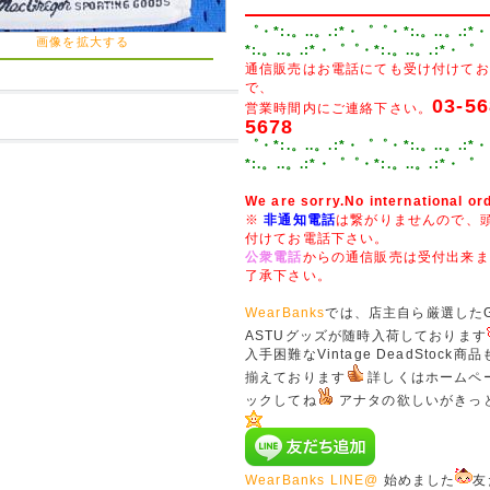
゜・*:.。..。.:*・゜゜・*:.。..。.:*
画像を拡大する
*:.。..。.:*・゜゜・*:.。..。.:*・゜
通信販売はお電話にても受け付けてお
で、
03-56
営業時間内にご連絡下さい。
5678
゜・*:.。..。.:*・゜゜・*:.。..。.:*
*:.。..。.:*・゜゜・*:.。..。.:*・゜
We are sorry.No international or
※
非通知電話
は繋がりませんので、頭
付けてお電話下さい。
公衆電話
からの通信販売は受付出来ま
了承下さい。
WearBanks
では、店主自ら厳選したGE
ASTUグッズが随時入荷しております
入手困難なVintage DeadStock
揃えております
詳しくはホームペ
ックしてね
アナタの欲しいがきっ
WearBanks LINE@
始めました
友