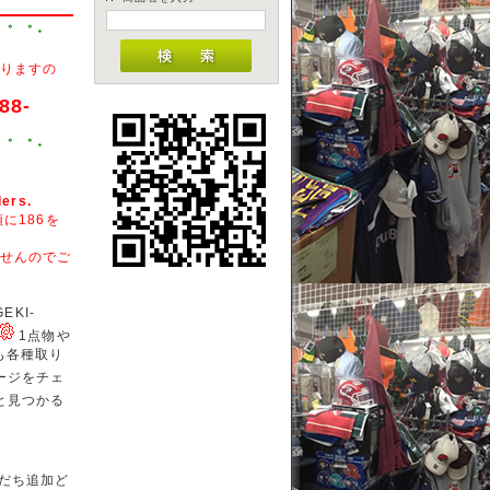
・゜ ゜・
りますの
88-
・゜ ゜・
ders.
に186を
せんのでご
KI-
1点物や
商品も各種取り
ージをチェ
と見つかる
だち追加ど