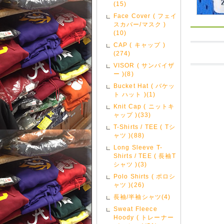
(15)
Face Cover ( フェイ
スカバー/マスク )
(10)
CAP ( キャップ )
(274)
VISOR ( サンバイザ
ー )(8)
Bucket Hat ( バケッ
ト ハット )(1)
Knit Cap ( ニットキ
ャップ )(33)
T-Shirts / TEE ( Tシ
ャツ )(88)
Long Sleeve T-
Shirts / TEE ( 長袖T
シャツ )(3)
Polo Shirts ( ポロシ
ャツ )(26)
長袖/半袖シャツ(4)
Sweat Fleece
Hoody ( トレーナー