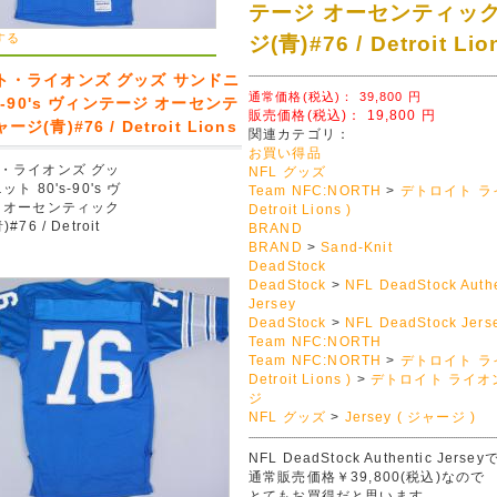
テージ オーセンティッ
する
ジ(青)#76 / Detroit Lio
ト・ライオンズ グッズ サンドニ
通常価格(税込)：
39,800
円
's-90's ヴィンテージ オーセンテ
販売価格(税込)：
19,800
円
ジ(青)#76 / Detroit Lions
関連カテゴリ：
お買い得品
・ライオンズ グッ
NFL グッズ
ト 80's-90's ヴ
Team NFC:NORTH
>
デトロイト ラ
 オーセンティック
Detroit Lions )
76 / Detroit
BRAND
BRAND
>
Sand-Knit
DeadStock
DeadStock
>
NFL DeadStock Authe
Jersey
DeadStock
>
NFL DeadStock Jers
Team NFC:NORTH
Team NFC:NORTH
>
デトロイト ラ
Detroit Lions )
>
デトロイト ライオ
ジ
NFL グッズ
>
Jersey ( ジャージ )
NFL DeadStock Authentic Jerse
通常販売価格￥39,800(税込)なので
とてもお買得だと思います。