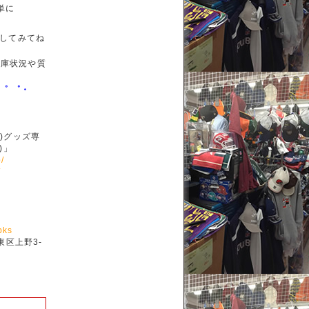
単に
してみてね
庫状況や質
・゜ ゜・
ル)グッズ専
)」
/
/
bks
東区上野3-