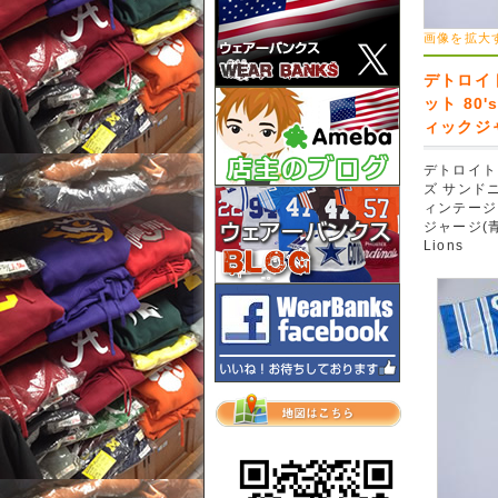
画像を拡大
デトロイ
ット 80
ィックジャー
デトロイト
ズ サンドニッ
ィンテージ
ジャージ(青)#
Lions