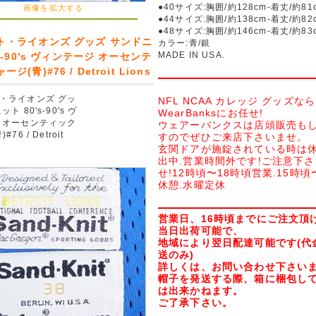
●40サイズ:胸囲/約128cm-着丈/約81
画像を拡大する
●44サイズ:胸囲/約138cm-着丈/約82
●48サイズ:胸囲/約146cm-着丈/約83
ト・ライオンズ グッズ サンドニ
カラー:青/銀
MADE IN USA.
's-90's ヴィンテージ オーセンテ
ジ(青)#76 / Detroit Lions
・ライオンズ グッ
NFL NCAA カレッジ グッズなら
ト 80's-90's ヴ
WearBanksにお任せ!
 オーセンティック
ウェアーバンクスは店頭販売も
76 / Detroit
すのでぜひご来店下さいませ。
玄関ドアが施錠されている時は休
出中.営業時間外です!ご注意下
せ!12時頃〜18時頃営業.15時頃
休憩.水曜定休
営業日、16時頃までにご注文頂
当日出荷可能で、
地域により翌日配達可能です(代
送のみ)
詳しくは、お問い合わせ下さい
帽子を発送する際、箱に梱包し
は出来かねます。
ご了承下さい。