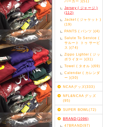
パーカー )(51)
Jersey ( ジャージ )
(112)
Jacket ( ジャケット )
(19)
PANTS ( パンツ )(4)
Salute To Service (
サルート トゥ サービ
ス )(74)
Zippo Lighter ( ジッ
ポライター )(31)
Towel ( タオル )(69)
Calendar ( カレンダ
ー )(30)
NCAAグッズ(333)
NFL&NCAA グッズ
(95)
SUPER BOWL(72)
BRAND(1096)
47BRAND(97)