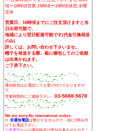
頃〜18時頃営業.15時頃〜16時頃休憩.水曜
定休
営業日、16時頃までにご注文頂けますと当
日出荷可能で、
地域により翌日配達可能です(代金引換発送
のみ)
詳しくは、お問い合わせ下さいませ。
帽子を発送する際、箱に梱包してのご依頼
は出来かねます。
ご了承下さい。
゜・*:.。..。.:*・゜゜・*:.。..。.:*・゜ ゜・
*:.。..。.:*・゜゜・*:.。..。.:*・゜
通信販売はお電話にても受け付けておりますの
で、
03-5688-5678
営業時間内にご連絡下さい。
゜・*:.。..。.:*・゜゜・*:.。..。.:*・゜ ゜・
*:.。..。.:*・゜゜・*:.。..。.:*・゜
We are sorry.No international orders.
※
非通知電話
は繋がりませんので、頭に186を付
けてお電話下さい。
公衆電話
からの通信販売は受付出来ませんのでご