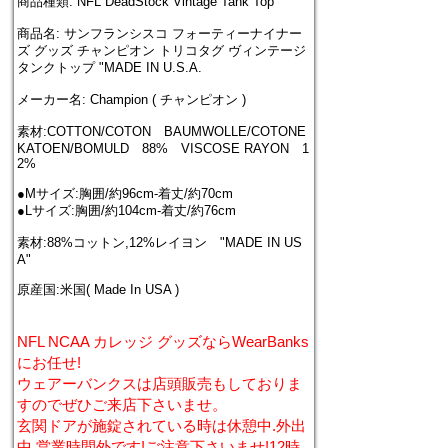
商品種類: NFL DeadStock Vintage Tank Top
商品名: サンフランシスコ フォーティーナイナー
ズ グッズ チャンピオン トリコタグ ヴィンテージ
タンクトップ "MADE IN U.S.A.
メーカー名: Champion ( チャンピオン )
素材:COTTON/COTON BAUMWOLLE/COTONE
KATOEN/BOMULD 88% VISCOSE RAYON 1
2%
●Mサイズ:胸囲/約96cm-着丈/約70cm
●Lサイズ:胸囲/約104cm-着丈/約76cm
素材:88%コットン,12%レイヨン "MADE IN US
A"
原産国:米国( Made In USA )
NFL NCAA カレッジ グッズならWearBanks
にお任せ!
ウェアーバンクスは店頭販売もしておりま
すのでぜひご来店下さいませ。
玄関ドアが施錠されている時は休憩中.外出
中.営業時間外です!ご注意下さいませ!12時