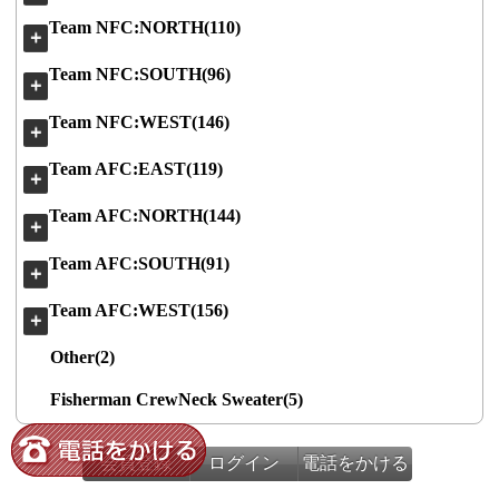
Team NFC:NORTH(110)
＋
Team NFC:SOUTH(96)
＋
Team NFC:WEST(146)
＋
Team AFC:EAST(119)
＋
Team AFC:NORTH(144)
＋
Team AFC:SOUTH(91)
＋
Team AFC:WEST(156)
＋
Other(2)
Fisherman CrewNeck Sweater(5)
会員登録
ログイン
電話をかける