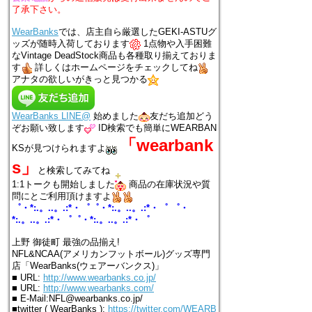
了承下さい。
WearBanks
では、店主自ら厳選したGEKI-ASTUグ
ッズが随時入荷しております
1点物や入手困難
なVintage DeadStock商品も各種取り揃えておりま
す
詳しくはホームページをチェックしてね
アナタの欲しいがきっと見つかる
WearBanks LINE@
始めました
友だち追加どう
ぞお願い致します
ID検索でも簡単にWEARBAN
「wearbank
KSが見つけられますよ
s」
と検索してみてね
1:1トークも開始しました
商品の在庫状況や質
問にとご利用頂けますよ
゜・*:.。..。.:*・゜゜・*:.。..。.:*・゜ ゜・
*:.。..。.:*・゜゜・*:.。..。.:*・゜
上野 御徒町 最強の品揃え!
NFL&NCAA(アメリカンフットボール)グッズ専門
店「WearBanks(ウェアーバンクス)」
■ URL:
http://www.wearbanks.co.jp/
■ URL:
http://www.wearbanks.com/
■ E-Mail:NFL@wearbanks.co.jp/
■twitter ( WearBanks ):
https://twitter.com/WEARB