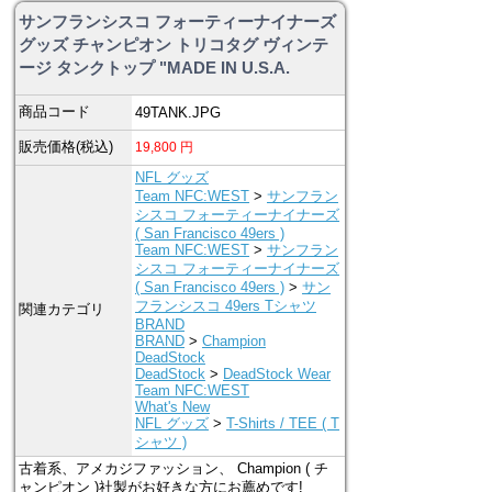
サンフランシスコ フォーティーナイナーズ
グッズ チャンピオン トリコタグ ヴィンテ
ージ タンクトップ "MADE IN U.S.A.
商品コード
49TANK.JPG
販売価格(税込)
19,800
円
NFL グッズ
Team NFC:WEST
>
サンフラン
シスコ フォーティーナイナーズ
( San Francisco 49ers )
Team NFC:WEST
>
サンフラン
シスコ フォーティーナイナーズ
( San Francisco 49ers )
>
サン
フランシスコ 49ers Tシャツ
関連カテゴリ
BRAND
BRAND
>
Champion
DeadStock
DeadStock
>
DeadStock Wear
Team NFC:WEST
What's New
NFL グッズ
>
T-Shirts / TEE ( T
シャツ )
古着系、アメカジファッション、 Champion ( チ
ャンピオン )社製がお好きな方にお薦めです!