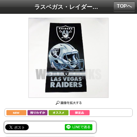
TOPへ
ラスベガス・レイダース グッズ スペクトル ビーチ タオル(縦長版)/ Las Vegas Raiders