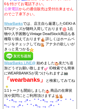
6を付けてお電話下さい。
公衆電話
からの通信販売は受付出来ません
のでご了承下さい。
WearBanks
では、店主自ら厳選したGEKI-A
STUグッズが随時入荷しております
1点
物や入手困難なVintage DeadStock商品も各
種取り揃えております
詳しくはホームペ
ージをチェックしてね
アナタの欲しいが
きっと見つかる
WearBanks LINE@
始めました
友だち追
加どうぞお願い致します
ID検索でも簡単
にWEARBANKSが見つけられますよ
「wearbanks」
と検索してみてね
1:1トークも開始しました
商品の在庫状
況や質問にとご利用頂けますよ
゜・*:.。..。.:*・゜゜・*:.。..。.:*・゜ ゜・
*:.。..。.:*・゜゜・*:.。..。.:*・゜