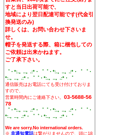
すと当日出荷可能で、
地域により翌日配達可能です(代金引
換発送のみ)
詳しくは、お問い合わせ下さいま
せ。
帽子を発送する際、箱に梱包しての
ご依頼は出来かねます。
ご了承下さい。
゜・*:.。..。.:*・゜゜・*:.。..。.:*・゜ ゜・
*:.。..。.:*・゜゜・*:.。..。.:*・゜
通信販売はお電話にても受け付けておりま
すので、
03-5688-56
営業時間内にご連絡下さい。
78
゜・*:.。..。.:*・゜゜・*:.。..。.:*・゜ ゜・
*:.。..。.:*・゜゜・*:.。..。.:*・゜
We are sorry.No international orders.
※
非通知電話
は繋がりませんので、頭に18