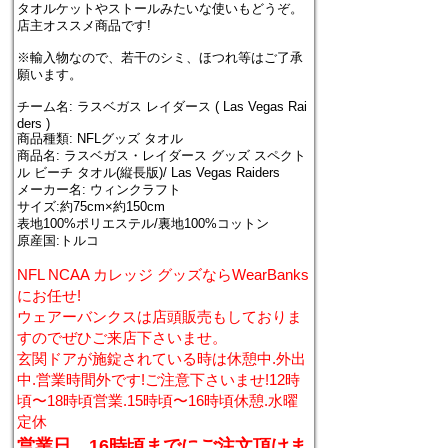
タオルケットやストールみたいな使いもどうぞ。
店主オススメ商品です!
※輸入物なので、若干のシミ、ほつれ等はご了承
願います。
チーム名: ラスベガス レイダース ( Las Vegas Rai
ders )
商品種類: NFLグッズ タオル
商品名: ラスベガス・レイダース グッズ スペクト
ル ビーチ タオル(縦長版)/ Las Vegas Raiders
メーカー名: ウィンクラフト
サイズ:約75cm×約150cm
表地100%ポリエステル/裏地100%コットン
原産国:トルコ
NFL NCAA カレッジ グッズならWearBanks
にお任せ!
ウェアーバンクスは店頭販売もしておりま
すのでぜひご来店下さいませ。
玄関ドアが施錠されている時は休憩中.外出
中.営業時間外です!ご注意下さいませ!12時
頃〜18時頃営業.15時頃〜16時頃休憩.水曜
定休
営業日、16時頃までにご注文頂けま