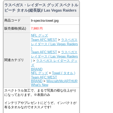
ラスベガス・レイダース グッズ スペクトル
ビーチ タオル(縦長版)/ Las Vegas Raiders
商品コード
lr-spectra-towel.jpg
販売価格(税込)
7,980
円
NFL グッズ
Team AFC:WEST
>
ラスベガス
レイダース ( Las Vegas Raiders
)
Team AFC:WEST
>
ラスベガス
レイダース ( Las Vegas Raiders
関連カテゴリ
)
>
ラスベガス レイダース グッ
ズ
BRAND
NFL グッズ
>
Towel ( タオル )
Team AFC:WEST
BRAND
>
Wincraft/McARTHUR
What's New
スペクトラル加工で、まるで写真の様な仕上がり
になっております。※表面のみ
インテリアやプレゼントにどうぞ。インパクトが
有るタオルなのでオススメです!