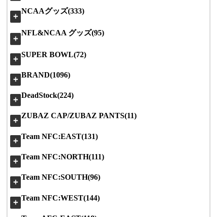
NCAAグッズ(333)
＋
NFL&NCAA グッズ(95)
＋
SUPER BOWL(72)
＋
BRAND(1096)
＋
DeadStock(224)
＋
ZUBAZ CAP/ZUBAZ PANTS(11)
＋
Team NFC:EAST(131)
＋
Team NFC:NORTH(111)
＋
Team NFC:SOUTH(96)
＋
Team NFC:WEST(144)
＋