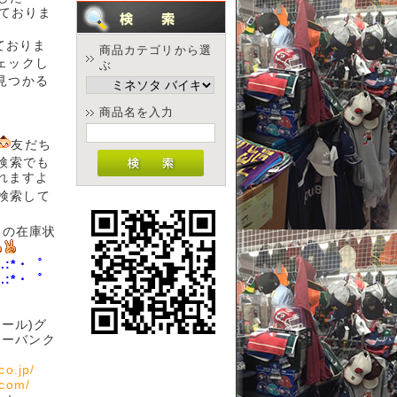
しておりま
えておりま
商品カテゴリから選
ェックし
ぶ
見つかる
商品名を入力
友だち
D検索でも
られますよ
検索して
の在庫状
.:*・゜
.:*・゜
ボール)グ
ェアーバンク
co.jp/
.com/