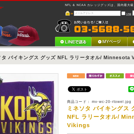
NFL & NCAA カレッジグッズは、国内最大級 !
記憶
タ バイキングス グッズ NFL ラリータオル/ Minnesota Vi
商品コード：
mv-wc-20-rtowel.jpg
ミネソタ バイキングス 
NFL ラリータオル/ Minn
Vikings