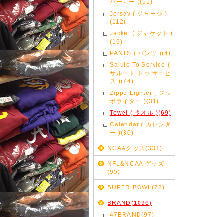
パーカー )(51)
Jersey ( ジャージ )
(112)
Jacket ( ジャケット )
(19)
PANTS ( パンツ )(4)
Salute To Service (
サルート トゥ サービ
ス )(74)
Zippo Lighter ( ジッ
ポライター )(31)
Towel ( タオル )(69)
Calendar ( カレンダ
ー )(30)
NCAAグッズ(333)
NFL&NCAA グッズ
(95)
SUPER BOWL(72)
BRAND(1096)
47BRAND(97)