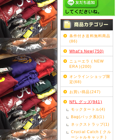
条件付き送料無料商品
(86)
What's New(750)
ニューエラ ( NEW
ERA )(200)
オンラインショップ限
定(68)
お買い得品(247)
NFL グッズ(941)
モックタートル(4)
Bag(バック系)(1)
ネックストラップ(1)
Crucial Catch ( クル
ーシャルキャッチ )