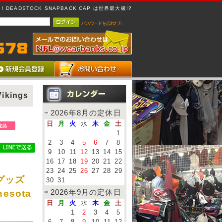
 DEADSTOCK SNAPBACK CAP は世界最大級!?
パスワードを忘れた方
kings
2026年8月の定休日
日
月
火
水
木
金
土
1
2
3
4
5
6
7
8
9
10
11
12
13
14
15
16
17
18
19
20
21
22
23
24
25
26
27
28
29
グッズ
30
31
2026年9月の定休日
esota
日
月
火
水
木
金
土
1
2
3
4
5