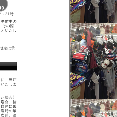
時～21時
は午前中の
 その際
伝えいたし
指定は承
】
内に、当店
いいたしま
いた場合】
た場合、輸
ジ自体に破
輸送時の破
き次第、速