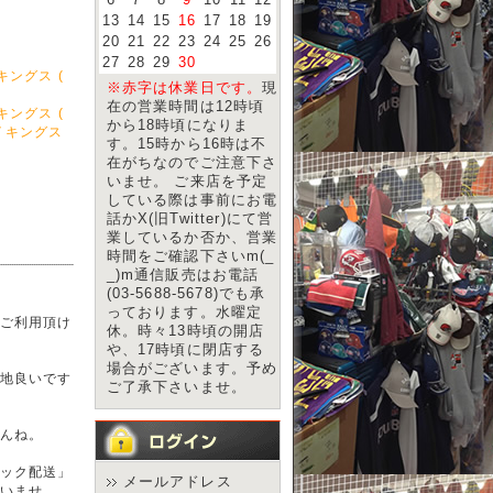
6
7
8
9
10
11
12
13
14
15
16
17
18
19
20
21
22
23
24
25
26
27
28
29
30
キングス (
※赤字は休業日です。
現
在の営業時間は12時頃
キングス (
から18時頃になりま
イキングス
す。15時から16時は不
在がちなのでご注意下さ
いませ。 ご来店を予定
している際は事前にお電
話かX(旧Twitter)にて営
業しているか否か、営業
時間をご確認下さいm(_
_)m通信販売はお電話
(03-5688-5678)でも承
っております。水曜定
ご利用頂け
休。時々13時頃の開店
や、17時頃に閉店する
場合がございます。予め
地良いです
ご了承下さいませ。
んね。
ック配送」
メールアドレス
いませ。