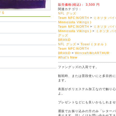
販売価格(税込)：
3,500
円
関連カテゴリ：
する
NFL グッズ
Team NFC:NORTH
>
ミネソタ バイ
Minnesota Vikings )
Team NFC:NORTH
>
ミネソタ バイ
Minnesota Vikings )
>
ミネソタ バ
グッズ
BRAND
NFL グッズ
>
Towel ( タオル )
Team NFC:NORTH
BRAND
>
Wincraft/McARTHUR
What's New
ファングッズの入荷です。
観戦時、または普段使いにと多目的に
ます。
表面がポリエステル加工なので触り心
よ。
プレゼントなどにも良いかもしれませ
通販でお振り込みの方のみ「レターパ
承ります。詳しくはお問い合わせ下さ