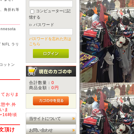
、角折れ等
コンピューターに記
憶する
パスワード
nesota
パスワードを忘れた方は
こちら
 NFL ラリ
0%コットン
合計数量：
0
商品金額：
0円
しておりま
憩中.外
さいま
〜16時頃
当サイトについて
文頂け
お問い合わせ