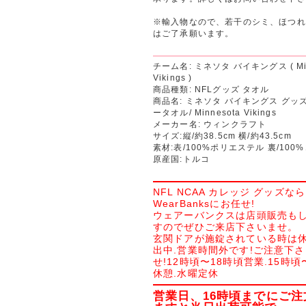
※輸入物なので、若干のシミ、ほつれ
はご了承願います。
チーム名: ミネソタ バイキングス ( Min
Vikings )
商品種類: NFLグッズ タオル
商品名: ミネソタ バイキングス グッズ
ータオル/ Minnesota Vikings
メーカー名: ウィンクラフト
サイズ:縦/約38.5cm 横/約43.5cm
素材:表/100%ポリエステル 裏/10
原産国:トルコ
NFL NCAA カレッジ グッズなら
WearBanksにお任せ!
ウェアーバンクスは店頭販売も
すのでぜひご来店下さいませ。
玄関ドアが施錠されている時は休
出中.営業時間外です!ご注意下
せ!12時頃〜18時頃営業.15時頃
休憩.水曜定休
営業日、16時頃までにご注