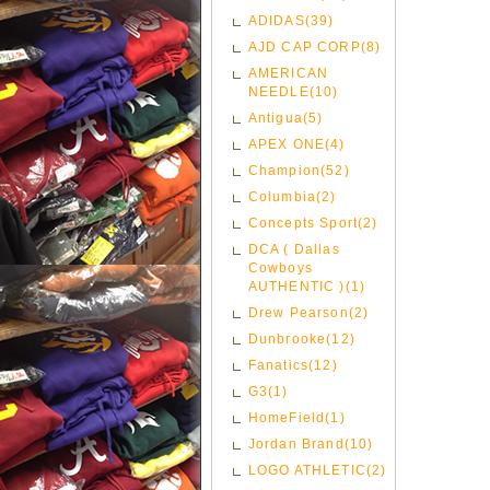
ADIDAS(39)
AJD CAP CORP(8)
AMERICAN
NEEDLE(10)
Antigua(5)
APEX ONE(4)
Champion(52)
Columbia(2)
Concepts Sport(2)
DCA ( Dallas
Cowboys
AUTHENTIC )(1)
Drew Pearson(2)
Dunbrooke(12)
Fanatics(12)
G3(1)
HomeField(1)
Jordan Brand(10)
LOGO ATHLETIC(2)