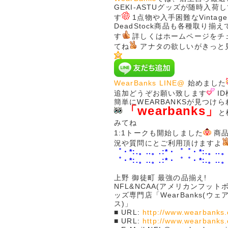
GEKI-ASTUグッズが随時入荷
す
1点物や入手困難なVintage
DeadStock商品も各種取り揃
す
詳しくはホームページをチ
てね
アナタの欲しいがきっと
WearBanks LINE@
始めました
追加どうぞお願い致します
I
簡単にWEARBANKSが見つけ
「wearbanks」
と
みてね
1:1トークも開始しました
商品
況や質問にとご利用頂けますよ
゜・*:.。..。.:*・゜゜・*:.。..。
゜・*:.。..。.:*・゜゜・*:.。..。
上野 御徒町 最強の品揃え!
NFL&NCAA(アメリカンフット
ッズ専門店「WearBanks(ウ
ス)」
■ URL:
http://www.wearbanks.
■ URL:
http://www.wearbanks