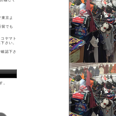
で東京よ
。
所留でも
ネコヤマト
承下さい。
ご確認下さ
す。