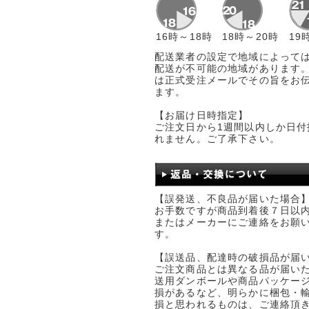
16時～18時
18時～20時
19
配送業者の設定で地域によって
配送が不可能の地域があります。
は正式受注メールでその旨をお
ます。
【お届け日時指定】
ご注文日から1週間以内しか日付
れません。ご了承下さい。
【誤発送、不良品が届いた場合
お手数ですが商品到着後７日以
またはメーカーにご連絡をお願
す。
【誤送品、配達時の破損品が届
ご注文商品とは異なる品が届い
送用ダンボールや商品パッケー
損があるなど、明らかに梱包・
損と思われるものは、ご連絡頂