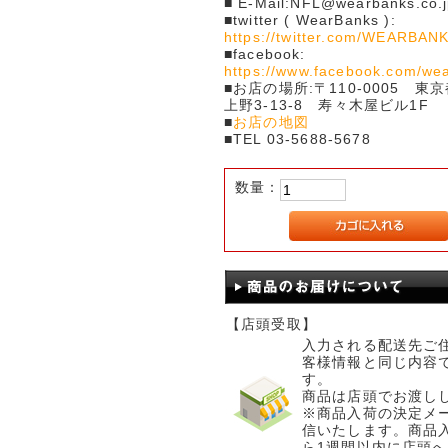
■ E-Mail:NFL@wearbanks.co.j
■twitter ( WearBanks ):
https://twitter.com/WEARBAN
■facebook:
https://www.facebook.com/we
■お店の場所:〒110-0005 東
上野3-13-8 寿々木屋ビル1F
■
お店の地図
■TEL 03-5688-5678
数量：
【店頭受取】
入力される配送先ご
客様情報と同じ内容
す。
商品は店頭でお渡し
※商品入荷の決定メ
信いたします。商品
ら1週間以内に店頭