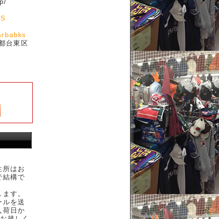
p/
KS
arbabks
京都台東区
住所はお
で結構で
します。
ールを送
入荷日か
へお越しく