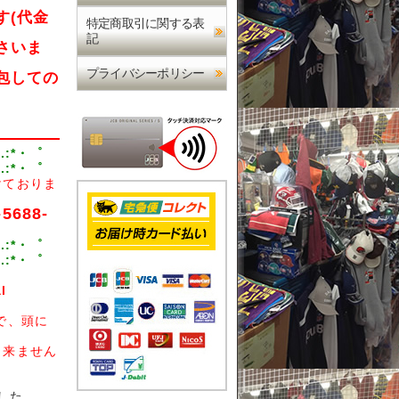
す(代金
特定商取引に関する表
記
さいま
プライバシーポリシー
包しての
.:*・゜
.:*・゜
けておりま
-5688-
.:*・゜
.:*・゜
l
で、頭に
出来ません
した