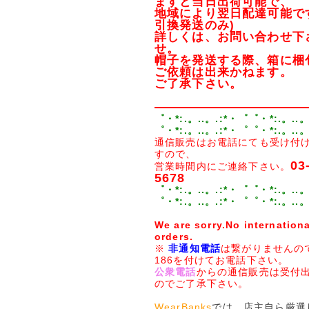
ますと当日出荷可能で、
地域により翌日配達可能で
引換発送のみ)
詳しくは、お問い合わせ下
せ。
帽子を発送する際、箱に梱
ご依頼は出来かねます。
ご了承下さい。
゜・*:.。..。.:*・゜゜・*:.。..。
゜・*:.。..。.:*・゜゜・*:.。..。
通信販売はお電話にても受け付
すので、
03
営業時間内にご連絡下さい。
5678
゜・*:.。..。.:*・゜゜・*:.。..。
゜・*:.。..。.:*・゜゜・*:.。..。
We are sorry.No internationa
orders.
※
非通知電話
は繋がりませんの
186を付けてお電話下さい。
公衆電話
からの通信販売は受付
のでご了承下さい。
WearBanks
では、店主自ら厳選