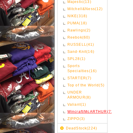
Majestic(13)
Mitchell&Ness(12)
NIKE(318)
PUMA(18)
Rawlings(2)
Reebok(60)
RUSSELL(41)
Sand-Knit(16)
SPL28(1)
Sports
Specialties(16)
STARTER(7)
Top of the World(5)
UNDER
ARMOUR(8)
Valiant(1)
Wincraft/McARTHUR(71)
ZIPPO(3)
DeadStock(224)