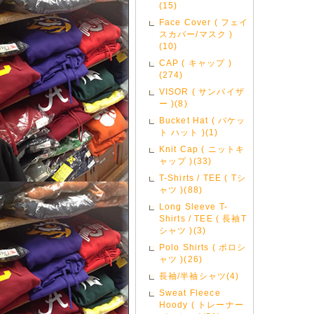
(15)
Face Cover ( フェイ
スカバー/マスク )
(10)
CAP ( キャップ )
(274)
VISOR ( サンバイザ
ー )(8)
Bucket Hat ( バケッ
ト ハット )(1)
Knit Cap ( ニットキ
ャップ )(33)
T-Shirts / TEE ( Tシ
ャツ )(88)
Long Sleeve T-
Shirts / TEE ( 長袖T
シャツ )(3)
Polo Shirts ( ポロシ
ャツ )(26)
長袖/半袖シャツ(4)
Sweat Fleece
Hoody ( トレーナー