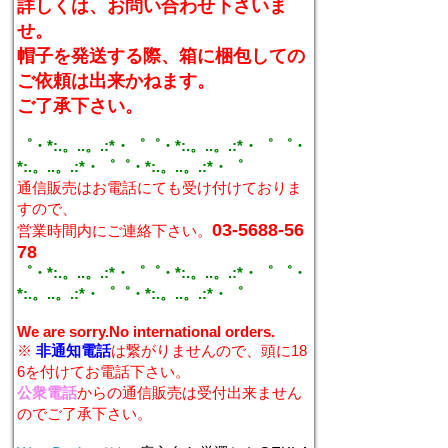
詳しくは、お問い合わせ下さいま
せ。
帽子を発送する際、箱に梱包しての
ご依頼は出来かねます。
ご了承下さい。
゜・*:.。..。.:*・゜゜・*:.。..。.:*・゜ ゜・
*:.。..。.:*・゜゜・*:.。..。.:*・゜
通信販売はお電話にても受け付けておりま
すので、
03-5688-56
営業時間内にご連絡下さい。
78
゜・*:.。..。.:*・゜゜・*:.。..。.:*・゜ ゜・
*:.。..。.:*・゜゜・*:.。..。.:*・゜
We are sorry.No international orders.
※
非通知電話
は繋がりませんので、頭に18
6を付けてお電話下さい。
公衆電話
からの通信販売は受付出来ません
のでご了承下さい。