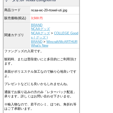
商品コード
ncaa-wc-20-rtowel-uti.jpg
販売価格(税込)
3,500
円
BRAND
NCAAグッズ
NCAAグッズ
>
COLLEGE Good
関連カテゴリ
s ( グッズ )
BRAND
>
Wincraft/McARTHUR
What's New
ファングッズの入荷です。
観戦時、または普段使いにと多目的にご利用頂け
ます。
表面がポリエステル加工なので触り心地良いです
よ。
プレゼントなどにも良いかもしれませんね。
通販でお振り込みの方のみ「レターパック配送」
承ります。詳しくはお問い合わせ下さいませ。
※輸入物なので、若干のシミ、ほつれ、角折れ等
はご了承願います。