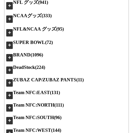
NFL グッズ(941)
＋
NCAAグッズ(333)
＋
NFL&NCAA グッズ(95)
＋
SUPER BOWL(72)
＋
BRAND(1096)
＋
DeadStock(224)
＋
ZUBAZ CAP/ZUBAZ PANTS(11)
＋
Team NFC:EAST(131)
＋
Team NFC:NORTH(111)
＋
Team NFC:SOUTH(96)
＋
Team NFC:WEST(144)
＋