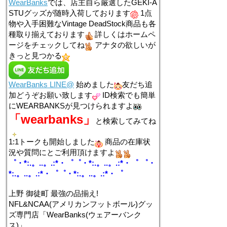
WearBanks
では、店主自ら厳選したGEKI-A
STUグッズが随時入荷しております
1点
物や入手困難なVintage DeadStock商品も各
種取り揃えております
詳しくはホームペ
ージをチェックしてね
アナタの欲しいが
きっと見つかる
WearBanks LINE@
始めました
友だち追
加どうぞお願い致します
ID検索でも簡単
にWEARBANKSが見つけられますよ
「wearbanks」
と検索してみてね
1:1トークも開始しました
商品の在庫状
況や質問にとご利用頂けますよ
゜・*:.。..。.:*・゜゜・*:.。..。.:*・゜ ゜・
*:.。..。.:*・゜゜・*:.。..。.:*・゜
上野 御徒町 最強の品揃え!
NFL&NCAA(アメリカンフットボール)グッ
ズ専門店「WearBanks(ウェアーバンク
ス)」