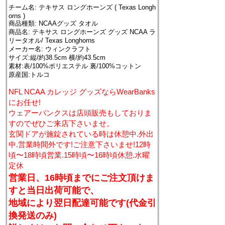
チーム名: テキサス ロングホーンズ ( Texas Longh
orns )
商品種類: NCAAグッズ タオル
商品名: テキサス ロングホーンズ グッズ NCAA ラ
リータオル/ Texas Longhorns
メーカー名: ウィンクラフト
サイズ:縦/約38.5cm 横/約43.5cm
素材:表/100%ポリエステル 裏/100%コットン
原産国:トルコ
NFL NCAA カレッジ グッズならWearBanks
にお任せ!
ウェアーバンクスは店頭販売もしておりま
すのでぜひご来店下さいませ。
玄関ドアが施錠されている時は休憩中.外出
中.営業時間外です!ご注意下さいませ!12時
頃〜18時頃営業.15時頃〜16時頃休憩.水曜
定休
営業日、16時頃までにご注文頂けま
すと当日出荷可能で、
地域により翌日配達可能です(代金引
換発送のみ)