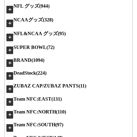
NFL グッズ(944)
＋
NCAAグッズ(328)
＋
NFL&NCAA グッズ(95)
＋
SUPER BOWL(72)
＋
BRAND(1094)
＋
DeadStock(224)
＋
ZUBAZ CAP/ZUBAZ PANTS(11)
＋
Team NFC:EAST(131)
＋
Team NFC:NORTH(110)
＋
Team NFC:SOUTH(97)
＋