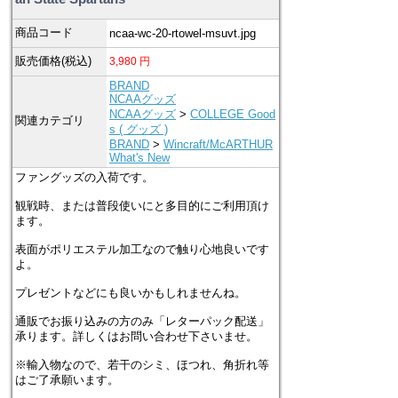
商品コード
ncaa-wc-20-rtowel-msuvt.jpg
販売価格(税込)
3,980
円
BRAND
NCAAグッズ
NCAAグッズ
>
COLLEGE Good
関連カテゴリ
s ( グッズ )
BRAND
>
Wincraft/McARTHUR
What's New
ファングッズの入荷です。
観戦時、または普段使いにと多目的にご利用頂け
ます。
表面がポリエステル加工なので触り心地良いです
よ。
プレゼントなどにも良いかもしれませんね。
通販でお振り込みの方のみ「レターパック配送」
承ります。詳しくはお問い合わせ下さいませ。
※輸入物なので、若干のシミ、ほつれ、角折れ等
はご了承願います。