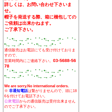
詳しくは、お問い合わせ下さいま
せ。
帽子を発送する際、箱に梱包しての
ご依頼は出来かねます。
ご了承下さい。
゜・*:.。..。.:*・゜゜・*:.。..。.:*・゜ ゜・
*:.。..。.:*・゜゜・*:.。..。.:*・゜
通信販売はお電話にても受け付けておりま
すので、
03-5688-56
営業時間内にご連絡下さい。
78
゜・*:.。..。.:*・゜゜・*:.。..。.:*・゜ ゜・
*:.。..。.:*・゜゜・*:.。..。.:*・゜
We are sorry.No international orders.
※
非通知電話
は繋がりませんので、頭に18
6を付けてお電話下さい。
公衆電話
からの通信販売は受付出来ません
のでご了承下さい。