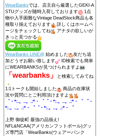
WearBanks
では、店主自ら厳選したGEKI-A
STUグッズが随時入荷しております
1点
物や入手困難なVintage DeadStock商品も各
種取り揃えております
詳しくはホームペ
ージをチェックしてね
アナタの欲しいが
きっと見つかる
WearBanks LINE@
始めました
友だち追
加どうぞお願い致します
ID検索でも簡単
にWEARBANKSが見つけられますよ
「wearbanks」
と検索してみてね
1:1トークも開始しました
商品の在庫状
況や質問にとご利用頂けますよ
゜・*:.。..。.:*・゜゜・*:.。..。.:*・゜ ゜・
*:.。..。.:*・゜゜・*:.。..。.:*・゜
上野 御徒町 最強の品揃え!
NFL&NCAA(アメリカンフットボール)グッ
ズ専門店「WearBanks(ウェアーバンク