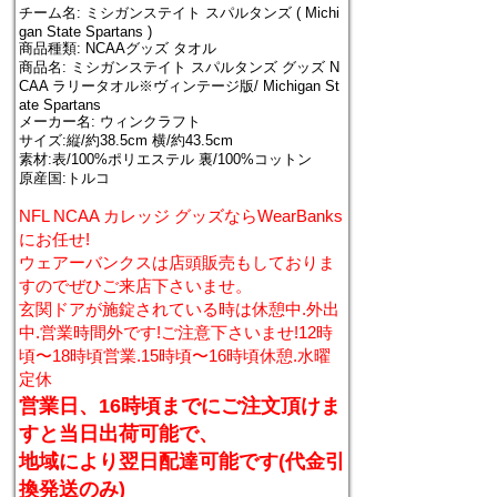
チーム名: ミシガンステイト スパルタンズ ( Michi
gan State Spartans )
商品種類: NCAAグッズ タオル
商品名: ミシガンステイト スパルタンズ グッズ N
CAA ラリータオル※ヴィンテージ版/ Michigan St
ate Spartans
メーカー名: ウィンクラフト
サイズ:縦/約38.5cm 横/約43.5cm
素材:表/100%ポリエステル 裏/100%コットン
原産国:トルコ
NFL NCAA カレッジ グッズならWearBanks
にお任せ!
ウェアーバンクスは店頭販売もしておりま
すのでぜひご来店下さいませ。
玄関ドアが施錠されている時は休憩中.外出
中.営業時間外です!ご注意下さいませ!12時
頃〜18時頃営業.15時頃〜16時頃休憩.水曜
定休
営業日、16時頃までにご注文頂けま
すと当日出荷可能で、
地域により翌日配達可能です(代金引
換発送のみ)