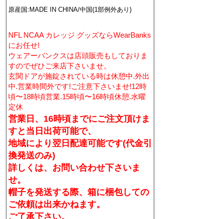
原産国:MADE IN CHINA/中国(1部例外あり)
NFL NCAA カレッジ グッズならWearBanks
にお任せ!
ウェアーバンクスは店頭販売もしておりま
すのでぜひご来店下さいませ。
玄関ドアが施錠されている時は休憩中.外出
中.営業時間外です!ご注意下さいませ!12時
頃〜18時頃営業.15時頃〜16時頃休憩.水曜
定休
営業日、16時頃までにご注文頂けま
すと当日出荷可能で、
地域により翌日配達可能です(代金引
換発送のみ)
詳しくは、お問い合わせ下さいま
せ。
帽子を発送する際、箱に梱包しての
ご依頼は出来かねます。
ご了承下さい。