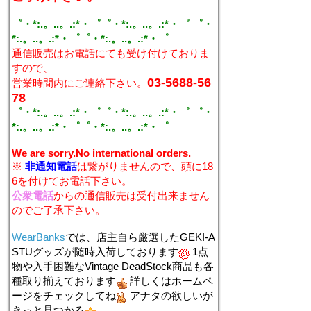
゜・*:.。..。.:*・゜゜・*:.。..。.:*・゜ ゜・
*:.。..。.:*・゜゜・*:.。..。.:*・゜
通信販売はお電話にても受け付けておりま
すので、
03-5688-56
営業時間内にご連絡下さい。
78
゜・*:.。..。.:*・゜゜・*:.。..。.:*・゜ ゜・
*:.。..。.:*・゜゜・*:.。..。.:*・゜
We are sorry.No international orders.
※
非通知電話
は繋がりませんので、頭に18
6を付けてお電話下さい。
公衆電話
からの通信販売は受付出来ません
のでご了承下さい。
WearBanks
では、店主自ら厳選したGEKI-A
STUグッズが随時入荷しております
1点
物や入手困難なVintage DeadStock商品も各
種取り揃えております
詳しくはホームペ
ージをチェックしてね
アナタの欲しいが
きっと見つかる