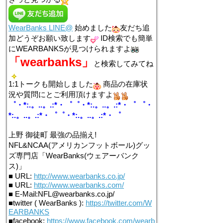
WearBanks LINE@
始めました
友だち追
加どうぞお願い致します
ID検索でも簡単
にWEARBANKSが見つけられますよ
「wearbanks」
と検索してみてね
1:1トークも開始しました
商品の在庫状
況や質問にとご利用頂けますよ
゜・*:.。..。.:*・゜゜・*:.。..。.:*・゜ ゜・
*:.。..。.:*・゜゜・*:.。..。.:*・゜
上野 御徒町 最強の品揃え!
NFL&NCAA(アメリカンフットボール)グッ
ズ専門店「WearBanks(ウェアーバンク
ス)」
■ URL:
http://www.wearbanks.co.jp/
■ URL:
http://www.wearbanks.com/
■ E-Mail:NFL@wearbanks.co.jp/
■twitter ( WearBanks ):
https://twitter.com/W
EARBANKS
■facebook:
https://www.facebook.com/wearb