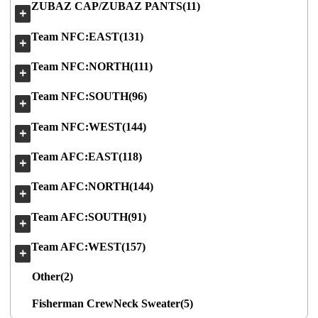
ZUBAZ CAP/ZUBAZ PANTS(11)
＋
Team NFC:EAST(131)
＋
Team NFC:NORTH(111)
＋
Team NFC:SOUTH(96)
＋
Team NFC:WEST(144)
＋
Team AFC:EAST(118)
＋
Team AFC:NORTH(144)
＋
Team AFC:SOUTH(91)
＋
Team AFC:WEST(157)
＋
Other(2)
Fisherman CrewNeck Sweater(5)