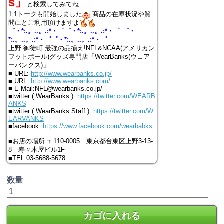
s」
と検索してみてね
1:1トークも開始しました
商品の在庫状況や質
問にとご利用頂けますよ
゜・*:.。..。.:*・゜゜・*:.。..。.:*・゜ ゜・
*:.。..。.:*・゜゜・*:.。..。.:*・゜
上野 御徒町 最強の品揃え!NFL&NCAA(アメリカン
フットボール)グッズ専門店「WearBanks(ウェア
ーバンクス)」
■ URL:
http://www.wearbanks.co.jp/
■ URL:
http://www.wearbanks.com/
■ E-Mail:NFL@wearbanks.co.jp/
■twitter ( WearBanks ):
https://twitter.com/WEARB
ANKS
■twitter ( WearBanks Staff ):
https://twitter.com/W
EARVANKS
■facebook:
https://www.facebook.com/wearbabks
■お店の場所:〒110-0005 東京都台東区上野3-13-
8 寿々木屋ビル1F
■TEL 03-5688-5678
数量
カゴに入れる