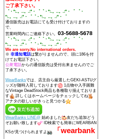
ご了承下さい。
゜・*:.。..。.:*・゜゜・*:.。..。.:*・゜ ゜・
*:.。..。.:*・゜゜・*:.。..。.:*・゜
通信販売はお電話にても受け付けておりますの
で、
03-5688-5678
営業時間内にご連絡下さい。
゜・*:.。..。.:*・゜゜・*:.。..。.:*・゜ ゜・
*:.。..。.:*・゜゜・*:.。..。.:*・゜
We are sorry.No international orders.
※
非通知電話
は繋がりませんので、頭に186を付
けてお電話下さい。
公衆電話
からの通信販売は受付出来ませんのでご
了承下さい。
WearBanks
では、店主自ら厳選したGEKI-ASTUグ
ッズが随時入荷しております
1点物や入手困難
なVintage DeadStock商品も各種取り揃えておりま
す
詳しくはホームページをチェックしてね
アナタの欲しいがきっと見つかる
WearBanks LINE@
始めました
友だち追加どう
ぞお願い致します
ID検索でも簡単にWEARBAN
「wearbank
KSが見つけられますよ