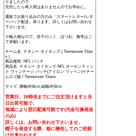
りましたので、
完売したら再入荷はありませんのでお早めに。
通販でお振り込みの方のみ「スマートレター/レタ
ーパック配送」承ります。詳しくはお問い合わせ
下さいませ。
※輸入物なので、若干のシミ、ほつれ、傷等はご
了承願います。
チーム名: テネシー タイタンズ ( Tennessee Titan
s )
商品種類: NFL パッチ
商品名: テネシー タイタンズ NFL オーセンティッ
ク ヴィンテージ パッチ(アイロン ワッペン)※チー
ムロゴ版 / Tennessee Titans
サイズ: 横幅/約8cm,縦幅/約9cm
営業日、16時頃までにご注文頂けますと当
日出荷可能で、
地域により翌日配達可能です(代金引換発送
のみ)
詳しくは、お問い合わせ下さいませ。
帽子を発送する際、箱に梱包してのご依頼
は出来かねます。