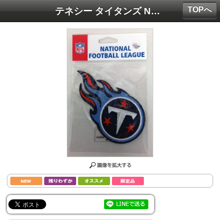
TOPへ
テネシー タイタンズ NFL オーセンティック ヴィンテージ パッチ(アイロン ワッペン)※チームロゴ版 / Tennessee Titans