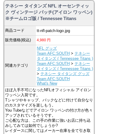
テネシー タイタンズ NFL オーセンティッ
ク ヴィンテージ パッチ(アイロン ワッペン)
※チームロゴ版 / Tennessee Titans
商品コード
tt-nfl-patch-logo.jpg
販売価格(税込)
4,980
円
NFL グッズ
Team AFC:SOUTH
>
テネシー
タイタンズ ( Tennessee Titans )
Team AFC:SOUTH
>
テネシー
関連カテゴリ
タイタンズ ( Tennessee Titans )
>
テネシー タイタンズ グッズ
Team AFC:SOUTH
What's New
ほぼ入手不可になったNFLオフィシャル アイロン
ワッペン入荷です。
Tシャツやキャップ、バックなどに付けて自分なり
のカスタマイズを楽しもう。
You Tubeなどでアイロン ワッペンの付け方が色々
アップされているそうです。
ご心配な方は、この手の作業に強いお店に持ち込
みしてみては如何でしょうか?
レイダースに関してはメーカー在庫を全て引き取