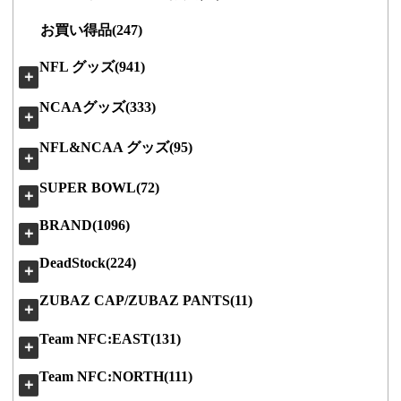
お買い得品(247)
NFL グッズ(941)
＋
NCAAグッズ(333)
＋
NFL&NCAA グッズ(95)
＋
SUPER BOWL(72)
＋
BRAND(1096)
＋
DeadStock(224)
＋
ZUBAZ CAP/ZUBAZ PANTS(11)
＋
Team NFC:EAST(131)
＋
Team NFC:NORTH(111)
＋