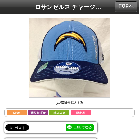
TOPへ
ロサンゼルス チャージャース リーボック '2008 サイドライン ドラフトメッシュ フレックス キャップ / Los Angeles Chargers