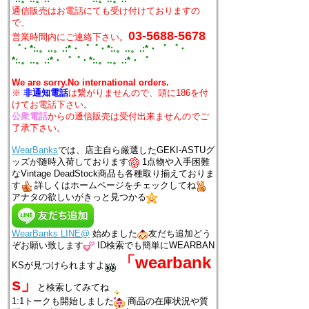
通信販売はお電話にても受け付けておりますの
で、
03-5688-5678
営業時間内にご連絡下さい。
゜・*:.。..。.:*・゜゜・*:.。..。.:*・゜ ゜・
*:.。..。.:*・゜゜・*:.。..。.:*・゜
We are sorry.No international orders.
※
非通知電話
は繋がりませんので、頭に186を付
けてお電話下さい。
公衆電話
からの通信販売は受付出来ませんのでご
了承下さい。
WearBanks
では、店主自ら厳選したGEKI-ASTUグ
ッズが随時入荷しております
1点物や入手困難
なVintage DeadStock商品も各種取り揃えておりま
す
詳しくはホームページをチェックしてね
アナタの欲しいがきっと見つかる
WearBanks LINE@
始めました
友だち追加どう
ぞお願い致します
ID検索でも簡単にWEARBAN
「wearbank
KSが見つけられますよ
s」
と検索してみてね
1:1トークも開始しました
商品の在庫状況や質