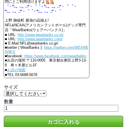
問にとご利用頂けますよ
゜・*:.。..。.:*・゜゜・*:.。..。.:*・゜ ゜・
*:.。..。.:*・゜゜・*:.。..。.:*・゜
上野 御徒町 最強の品揃え!
NFL&NCAA(アメリカンフットボール)グッズ専門
店「WearBanks(ウェアーバンクス)」
■ URL:
http://www.wearbanks.co.jp/
■ URL:
http://www.wearbanks.com/
■ E-Mail:NFL@wearbanks.co.jp/
■twitter ( WearBanks ):
https://twitter.com/WEARB
ANKS
■facebook:
https://www.facebook.com/wearbabks
■お店の場所:〒110-0005 東京都台東区上野3-13-
8 寿々木屋ビル1F
■
お店の地図
■TEL 03-5688-5678
サイズ
数量
カゴに入れる