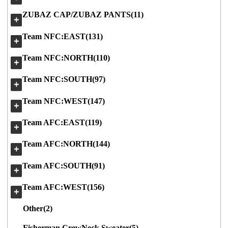
ZUBAZ CAP/ZUBAZ PANTS(11)
＋
Team NFC:EAST(131)
＋
Team NFC:NORTH(110)
＋
Team NFC:SOUTH(97)
＋
Team NFC:WEST(147)
＋
Team AFC:EAST(119)
＋
Team AFC:NORTH(144)
＋
Team AFC:SOUTH(91)
＋
Team AFC:WEST(156)
＋
Other(2)
Fisherman CrewNeck Sweater(5)