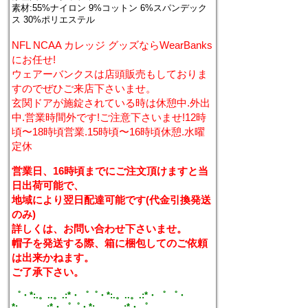
素材:55%ナイロン 9%コットン 6%スパンデック
ス 30%ポリエステル
NFL NCAA カレッジ グッズならWearBanks
にお任せ!
ウェアーバンクスは店頭販売もしておりま
すのでぜひご来店下さいませ。
玄関ドアが施錠されている時は休憩中.外出
中.営業時間外です!ご注意下さいませ!12時
頃〜18時頃営業.15時頃〜16時頃休憩.水曜
定休
営業日、16時頃までにご注文頂けますと当
日出荷可能で、
地域により翌日配達可能です(代金引換発送
のみ)
詳しくは、お問い合わせ下さいませ。
帽子を発送する際、箱に梱包してのご依頼
は出来かねます。
ご了承下さい。
゜・*:.。..。.:*・゜゜・*:.。..。.:*・゜ ゜・
*:.。..。.:*・゜゜・*:.。..。.:*・゜