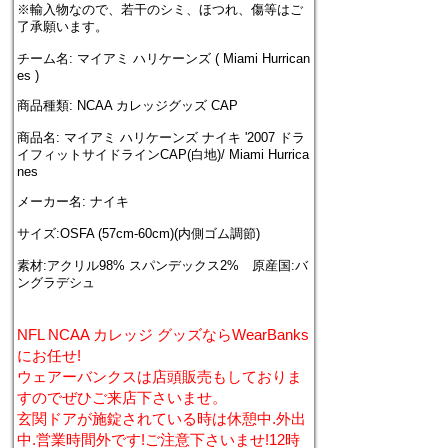
※輸入物なので、若干のシミ、ほつれ、傷等はご
了承願います。
チーム名: マイアミ ハリケーンズ ( Miami Hurrican
es )
商品種類: NCAA カレッジグッズ CAP
商品名: マイアミ ハリケーンズ ナイキ '2007 ドラ
イフィットサイドラインCAP(白地)/ Miami Hurrica
nes
メーカー名: ナイキ
サイズ:OSFA (57cm-60cm)(内側ゴム調節)
素材:アクリル98% スパンデックス2% 原産国:バ
ングラデシュ
NFL NCAA カレッジ グッズならWearBanks
にお任せ!
ウェアーバンクスは店頭販売もしておりま
すのでぜひご来店下さいませ。
玄関ドアが施錠されている時は休憩中.外出
中.営業時間外です!ご注意下さいませ!12時