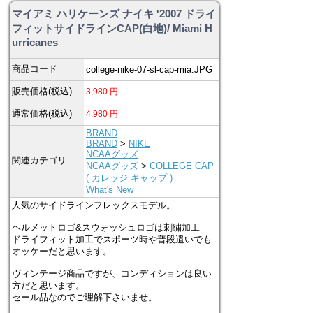
マイアミ ハリケーンズ ナイキ '2007 ドライ
フィットサイドラインCAP(白地)/ Miami H
urricanes
商品コード
college-nike-07-sl-cap-mia.JPG
販売価格(税込)
3,980
円
通常価格(税込)
4,980
円
BRAND
BRAND
>
NIKE
NCAAグッズ
関連カテゴリ
NCAAグッズ
>
COLLEGE CAP
( カレッジ キャップ )
What's New
人気のサイドラインフレックスモデル。
ヘルメットロゴ&スウォッシュロゴは刺繍加工
ドライフィット加工でスポーツ時や普段遣いでも
オッケーだと思います。
ヴィンテージ商品ですが、コンディションは良い
方だと思います。
セール品なのでご理解下さいませ。