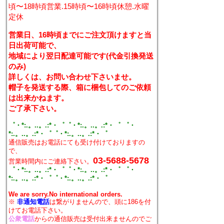
頃〜18時頃営業.15時頃〜16時頃休憩.水曜
定休
営業日、16時頃までにご注文頂けますと当
日出荷可能で、
地域により翌日配達可能です(代金引換発送
のみ)
詳しくは、お問い合わせ下さいませ。
帽子を発送する際、箱に梱包してのご依頼
は出来かねます。
ご了承下さい。
゜・*:.。..。.:*・゜゜・*:.。..。.:*・゜ ゜・
*:.。..。.:*・゜゜・*:.。..。.:*・゜
通信販売はお電話にても受け付けておりますの
で、
03-5688-5678
営業時間内にご連絡下さい。
゜・*:.。..。.:*・゜゜・*:.。..。.:*・゜ ゜・
*:.。..。.:*・゜゜・*:.。..。.:*・゜
We are sorry.No international orders.
※
非通知電話
は繋がりませんので、頭に186を付
けてお電話下さい。
公衆電話
からの通信販売は受付出来ませんのでご