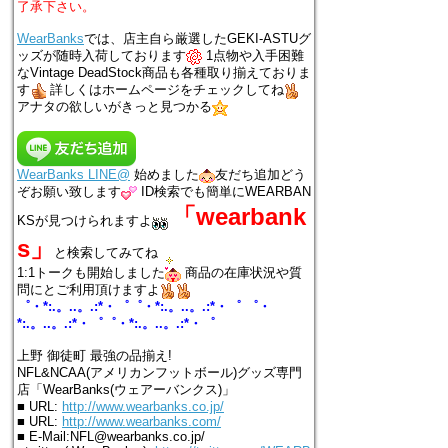
了承下さい。
WearBanks
では、店主自ら厳選したGEKI-ASTUグ
ッズが随時入荷しております
1点物や入手困難
なVintage DeadStock商品も各種取り揃えておりま
す
詳しくはホームページをチェックしてね
アナタの欲しいがきっと見つかる
WearBanks LINE@
始めました
友だち追加どう
ぞお願い致します
ID検索でも簡単にWEARBAN
「wearbank
KSが見つけられますよ
s」
と検索してみてね
1:1トークも開始しました
商品の在庫状況や質
問にとご利用頂けますよ
゜・*:.。..。.:*・゜゜・*:.。..。.:*・゜ ゜・
*:.。..。.:*・゜゜・*:.。..。.:*・゜
上野 御徒町 最強の品揃え!
NFL&NCAA(アメリカンフットボール)グッズ専門
店「WearBanks(ウェアーバンクス)」
■ URL:
http://www.wearbanks.co.jp/
■ URL:
http://www.wearbanks.com/
■ E-Mail:NFL@wearbanks.co.jp/