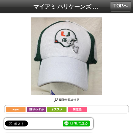
TOPへ
マイアミ ハリケーンズ ナイキ '2007 ドライフィットサイドラインCAP(白地)/ Miami Hurricanes