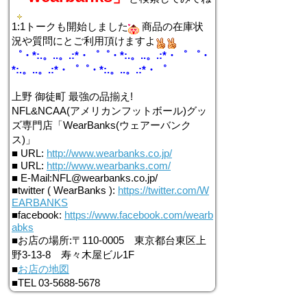
1:1トークも開始しました
商品の在庫状
況や質問にとご利用頂けますよ
゜・*:.。..。.:*・゜゜・*:.。..。.:*・゜ ゜・
*:.。..。.:*・゜゜・*:.。..。.:*・゜
上野 御徒町 最強の品揃え!
NFL&NCAA(アメリカンフットボール)グッ
ズ専門店「WearBanks(ウェアーバンク
ス)」
■ URL:
http://www.wearbanks.co.jp/
■ URL:
http://www.wearbanks.com/
■ E-Mail:NFL@wearbanks.co.jp/
■twitter ( WearBanks ):
https://twitter.com/W
EARBANKS
■facebook:
https://www.facebook.com/wearb
abks
■お店の場所:〒110-0005 東京都台東区上
野3-13-8 寿々木屋ビル1F
■
お店の地図
■TEL 03-5688-5678