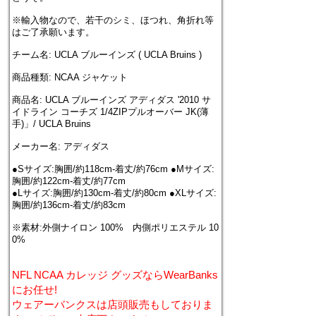
※輸入物なので、若干のシミ、ほつれ、角折れ等
はご了承願います。
チーム名: UCLA ブルーインズ ( UCLA Bruins )
商品種類: NCAA ジャケット
商品名: UCLA ブルーインズ アディダス '2010 サ
イドライン コーチズ 1/4ZIPプルオーバー JK(薄
手)」/ UCLA Bruins
メーカー名: アディダス
●Sサイズ:胸囲/約118cm-着丈/約76cm ●Mサイズ:
胸囲/約122cm-着丈/約77cm
●Lサイズ:胸囲/約130cm-着丈/約80cm ●XLサイズ:
胸囲/約136cm-着丈/約83cm
※素材:外側ナイロン 100% 内側ポリエステル 10
0%
NFL NCAA カレッジ グッズならWearBanks
にお任せ!
ウェアーバンクスは店頭販売もしておりま