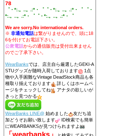
78
゜・*:.。..。.:*・゜゜・*:.。..。.:*・゜ ゜・
*:.。..。.:*・゜゜・*:.。..。.:*・゜
We are sorry.No international orders.
※
非通知電話
は繋がりませんので、頭に18
6を付けてお電話下さい。
公衆電話
からの通信販売は受付出来ません
のでご了承下さい。
WearBanks
では、店主自ら厳選したGEKI-A
STUグッズが随時入荷しております
1点
物や入手困難なVintage DeadStock商品も各
種取り揃えております
詳しくはホームペ
ージをチェックしてね
アナタの欲しいが
きっと見つかる
WearBanks LINE@
始めました
友だち追
加どうぞお願い致します
ID検索でも簡単
にWEARBANKSが見つけられますよ
「wearbanks」
と検索してみてね