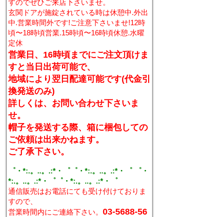
すのでぜひご来店下さいませ。
玄関ドアが施錠されている時は休憩中.外出
中.営業時間外です!ご注意下さいませ!12時
頃〜18時頃営業.15時頃〜16時頃休憩.水曜
定休
営業日、16時頃までにご注文頂けま
すと当日出荷可能で、
地域により翌日配達可能です(代金引
換発送のみ)
詳しくは、お問い合わせ下さいま
せ。
帽子を発送する際、箱に梱包しての
ご依頼は出来かねます。
ご了承下さい。
゜・*:.。..。.:*・゜゜・*:.。..。.:*・゜ ゜・
*:.。..。.:*・゜゜・*:.。..。.:*・゜
通信販売はお電話にても受け付けておりま
すので、
03-5688-56
営業時間内にご連絡下さい。