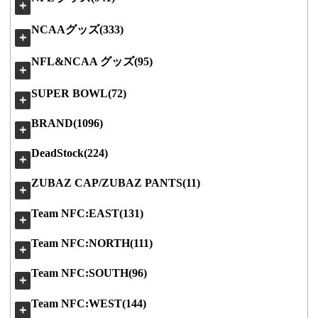
＋
NCAAグッズ(333)
＋
NFL&NCAA グッズ(95)
＋
SUPER BOWL(72)
＋
BRAND(1096)
＋
DeadStock(224)
＋
ZUBAZ CAP/ZUBAZ PANTS(11)
＋
Team NFC:EAST(131)
＋
Team NFC:NORTH(111)
＋
Team NFC:SOUTH(96)
＋
Team NFC:WEST(144)
＋