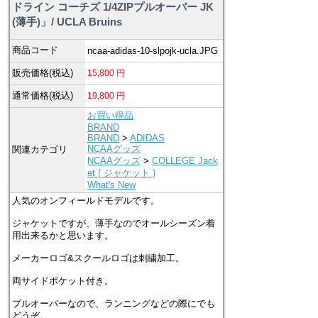
ドライン コーチズ 1/4ZIPプルオーバー JK
(薄手)」/ UCLA Bruins
商品コード
ncaa-adidas-10-slpojk-ucla.JPG
販売価格(税込)
15,800
円
通常価格(税込)
19,800
円
お買い得品
BRAND
BRAND
>
ADIDAS
NCAAグッズ
関連カテゴリ
NCAAグッズ
>
COLLEGE Jack
et ( ジャケット )
What's New
人気のオンフィールドモデルです。
ジャケットですが、薄手なのでオールシーズン着
用出来るかと思います。
メーカーロゴ&スクールロゴは刺繍加工。
両サイドポケット付き。
プルオーバーなので、ランニングなどの際にでも
どうぞ。