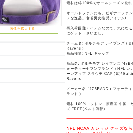
素材は綿100%でオールシーズン被れ
オールドファンにも、ビギナーファン
メな逸品。老若男女推奨アイテム!
再入荷困難アイテムなので、気になる
画像を拡大する
にゲット下さいませ。
チーム名: ボルチモア レイブンズ ( Bal
Ravens )
商品種類: NFL キャップ
商品名: ボルチモア レイブンズ '47BR
ォーティーセブンブランド ) NFL レ
ーンアップ スラウチ CAP (紫)/ Balti
Ravens
メーカー名: '47BRAND ( フォー
ランド )
素材:100%コットン 原産国:中国 
ズ:FREE(ベルト調節)
NFL NCAA カレッジ グッズなら