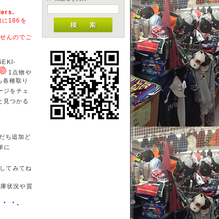
ders.
に186を
せんのでご
KI-
1点物や
商品も各種取り
ージをチェ
と見つかる
だち追加ど
単に
してみてね
庫状況や質
・゜ ゜・