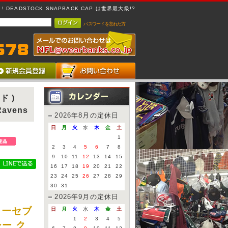
 DEADSTOCK SNAPBACK CAP は世界最大級!?
パスワードを忘れた方
ド )
avens
2026年8月の定休日
日
月
火
水
木
金
土
1
2
3
4
5
6
7
8
9
10
11
12
13
14
15
16
17
18
19
20
21
22
23
24
25
26
27
28
29
30
31
2026年9月の定休日
ティーセブ
日
月
火
水
木
金
土
1
2
3
4
5
シー ク