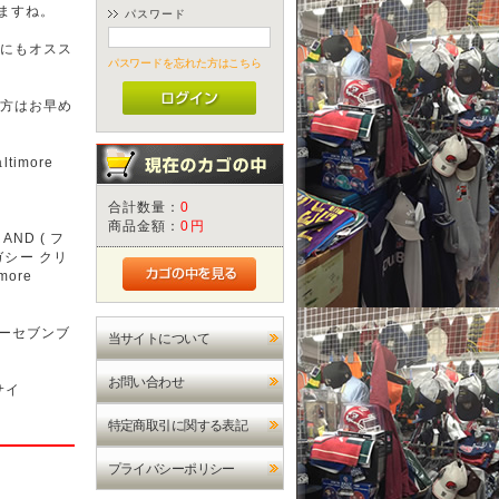
ますね。
パスワード
にもオスス
パスワードを忘れた方はこちら
方はお早め
timore
合計数量：
0
商品金額：
0円
AND ( フ
ガシー クリ
more
ティーセブンブ
当サイトについて
お問い合わせ
サイ
特定商取引に関する表記
プライバシーポリシー