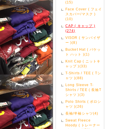
(15)
Face Cover ( フェイ
スカバー/マスク )
(10)
CAP ( キャップ )
(274)
VISOR ( サンバイザ
ー )(8)
Bucket Hat ( バケッ
ト ハット )(1)
Knit Cap ( ニットキ
ャップ )(33)
T-Shirts / TEE ( Tシ
ャツ )(88)
Long Sleeve T-
Shirts / TEE ( 長袖T
シャツ )(3)
Polo Shirts ( ポロシ
ャツ )(26)
長袖/半袖シャツ(4)
Sweat Fleece
Hoody ( トレーナー