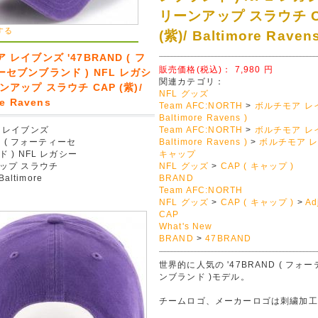
リーンアップ スラウチ C
する
(紫)/ Baltimore Raven
 レイブンズ '47BRAND ( フ
販売価格(税込)：
7,980
円
セブンブランド ) NFL レガシ
関連カテゴリ：
ンアップ スラウチ CAP (紫)/
NFL グッズ
re Ravens
Team AFC:NORTH
>
ボルチモア レ
Baltimore Ravens )
 レイブンズ
Team AFC:NORTH
>
ボルチモア レ
ND ( フォーティーセ
Baltimore Ravens )
>
ボルチモア 
 ) NFL レガシー
キャップ
ップ スラウチ
NFL グッズ
>
CAP ( キャップ )
Baltimore
BRAND
Team AFC:NORTH
NFL グッズ
>
CAP ( キャップ )
>
Ad
CAP
What's New
BRAND
>
47BRAND
世界的に人気の '47BRAND ( フォ
ンブランド )モデル。
チームロゴ、メーカーロゴは刺繍加工