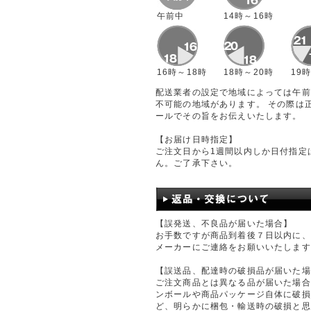
午前中
14時～16時
16時～18時
18時～20時
19
配送業者の設定で地域によっては午前
不可能の地域があります。 その際は
ールでその旨をお伝えいたします。
【お届け日時指定】
ご注文日から1週間以内しか日付指定
ん。ご了承下さい。
【誤発送、不良品が届いた場合】
お手数ですが商品到着後７日以内に、
メーカーにご連絡をお願いいたします
【誤送品、配達時の破損品が届いた場
ご注文商品とは異なる品が届いた場合
ンボールや商品パッケージ自体に破損
ど、明らかに梱包・輸送時の破損と思