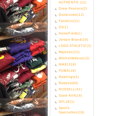
AUTHENTIC )(1)
Drew Pearson(2)
Dunbrooke(12)
Fanatics(11)
G3(1)
HomeField(1)
Jordan Brand(10)
LOGO ATHLETIC(2)
Majestic(13)
Mitchell&Ness(12)
NIKE(318)
PUMA(18)
Rawlings(2)
Reebok(60)
RUSSELL(41)
Sand-Knit(16)
SPL28(1)
Sports
Specialties(16)