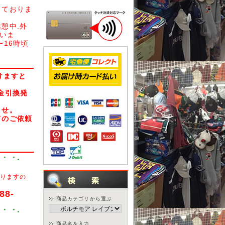
しておりま
憩中.外
さいま
〜16時頃
けますと
金引換発
ませ。
てのご依頼
・゜ ゜・
りますの
88-
商品カテゴリから選ぶ
・゜ ゜・
商品名を入力