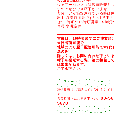
WearBanksにお任せ!
ウェアーバンクスは店頭販売も
すのでぜひご来店下さいませ。
玄関ドアが施錠されている時は休
出中.営業時間外です!ご注意下
せ!12時頃〜18時頃営業.15時頃
休憩.水曜定休
営業日、16時頃までにご注文頂
当日出荷可能で、
地域により翌日配達可能です(代
送のみ)
詳しくは、お問い合わせ下さい
帽子を発送する際、箱に梱包し
は出来かねます。
ご了承下さい。
゜・*:.。..。.:*・゜゜・*:.。..。.:*
*:.。..。.:*・゜゜・*:.。..。.:*・゜
通信販売はお電話にても受け付けてお
で、
03-56
営業時間内にご連絡下さい。
5678
゜・*:.。..。.:*・゜゜・*:.。..。.:*
*:.。..。.:*・゜゜・*:.。..。.:*・゜