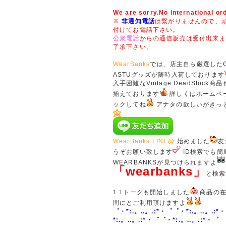
We are sorry.No international or
※
非通知電話
は繋がりませんので、頭
付けてお電話下さい。
公衆電話
からの通信販売は受付出来ま
了承下さい。
WearBanks
では、店主自ら厳選したGE
ASTUグッズが随時入荷しております
入手困難なVintage DeadStock
揃えております
詳しくはホームペ
ックしてね
アナタの欲しいがきっ
WearBanks LINE@
始めました
友
うぞお願い致します
ID検索でも簡
WEARBANKSが見つけられますよ
「wearbanks」
と検索
1:1トークも開始しました
商品の在
問にとご利用頂けますよ
゜・*:.。..。.:*・゜゜・*:.。..。.:*
*:.。..。.:*・゜゜・*:.。..。.:*・゜