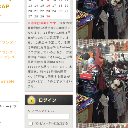
6
7
8
9
10
11
12
AP
13
14
15
16
17
18
19
20
21
22
23
24
25
26
s
27
28
29
30
※赤字は休業日です。
現在の営
業時間は12時頃から18時頃に
なります。15時から16時は不
在がちなのでご注意下さいま
イブンズ (
せ。 ご来店を予定している際
は事前にお電話かX(旧Twitter)
イブンズ (
にて営業しているか否か、営業
レイブンズ
時間をご確認下さいm(_ _)m通
信販売はお電話(03-5688-
5678)でも承っております。水
曜定休。時々13時頃の開店
や、17時頃に閉店する場合が
justable
ございます。予めご了承下さい
ませ。
ーティーセブ
メールアドレス
。
コンピューターに記憶する