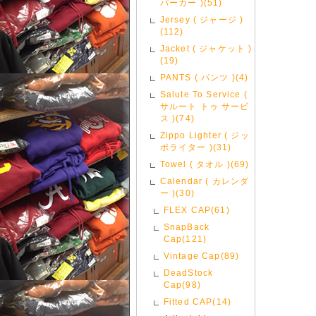
パーカー )(51)
Jersey ( ジャージ )
(112)
Jacket ( ジャケット )
(19)
PANTS ( パンツ )(4)
Salute To Service (
サルート トゥ サービ
ス )(74)
Zippo Lighter ( ジッ
ポライター )(31)
Towel ( タオル )(69)
Calendar ( カレンダ
ー )(30)
FLEX CAP(61)
SnapBack
Cap(121)
Vintage Cap(89)
DeadStock
Cap(98)
Fitted CAP(14)