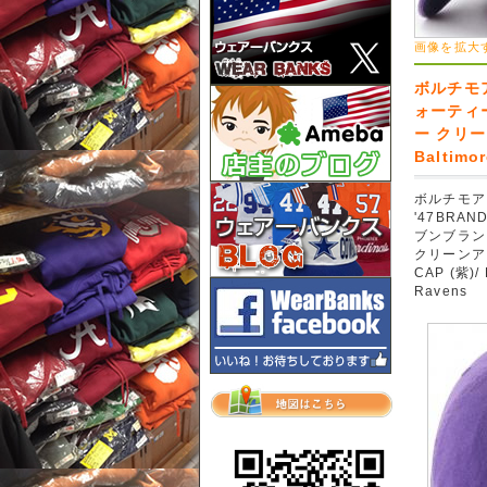
画像を拡大
ボルチモア
ォーティー
ー クリー
Baltimo
ボルチモア
'47BRA
ブンブランド
クリーンア
CAP (紫)/ 
Ravens