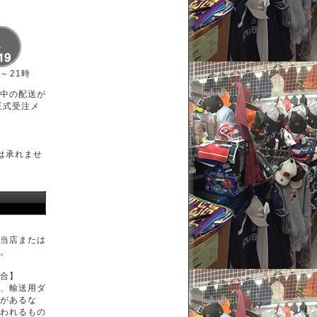
時～21時
中の配送が
正式受注メ
は承れませ
当店または
。
合】
、輸送用ダ
があるな
われるもの