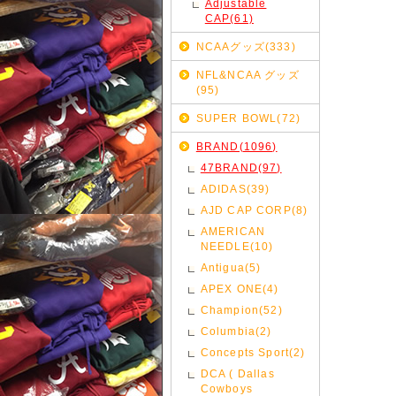
Adjustable
CAP(61)
NCAAグッズ(333)
NFL&NCAA グッズ
(95)
SUPER BOWL(72)
BRAND(1096)
47BRAND(97)
ADIDAS(39)
AJD CAP CORP(8)
AMERICAN
NEEDLE(10)
Antigua(5)
APEX ONE(4)
Champion(52)
Columbia(2)
Concepts Sport(2)
DCA ( Dallas
Cowboys