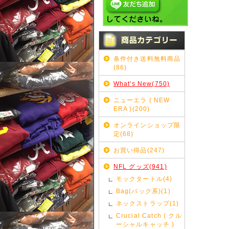
条件付き送料無料商品
(86)
What's New(750)
ニューエラ ( NEW
ERA )(200)
オンラインショップ限
定(68)
お買い得品(247)
NFL グッズ(941)
モックタートル(4)
Bag(バック系)(1)
ネックストラップ(1)
Crucial Catch ( クル
ーシャルキャッチ )