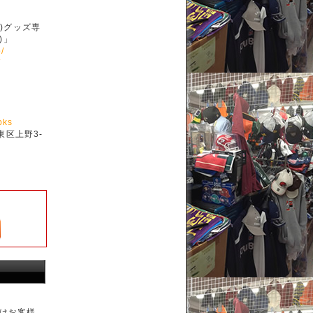
ル)グッズ専
)」
/
/
bks
東区上野3-
はお客様