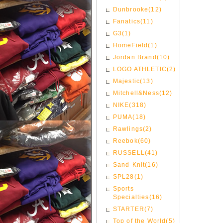
Dunbrooke(12)
Fanatics(11)
G3(1)
HomeField(1)
Jordan Brand(10)
LOGO ATHLETIC(2)
Majestic(13)
Mitchell&Ness(12)
NIKE(318)
PUMA(18)
Rawlings(2)
Reebok(60)
RUSSELL(41)
Sand-Knit(16)
SPL28(1)
Sports
Specialties(16)
STARTER(7)
Top of the World(5)