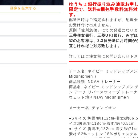
ゆうちょ銀行振り込み通販お申
画像を拡大する
限定で、送料&梱包手数料無料
す。
配送日時はご指定承れますが、配送会
お受け付け出来ません。
原則「佐川急便」にての発送になりま
三井住友銀行、三菱UFJ銀行、みず
望のお客様は、2.3日発送にお時間が
宜しければご対応致します。
詳しくはご注文前にお問い合わせ下さ
チーム名: ネイビー ミッドシップメン (
Midshipmen )
商品種類: NCAA トレーナー
商品名: ネイビー ミッドシップメン 
ン アーチ リバースウィーブ トレーナー 
ウェット地)/ Navy Midshipmen
メーカー名: チャンピオン
●Sサイズ:胸囲/約112cm-着丈/約66.5
イズ:胸囲/約118cm-着丈/約70.5cm
●Lサイズ:胸囲/約132cm-着丈/約71c
素材:82%コットン 18%ポリエステル