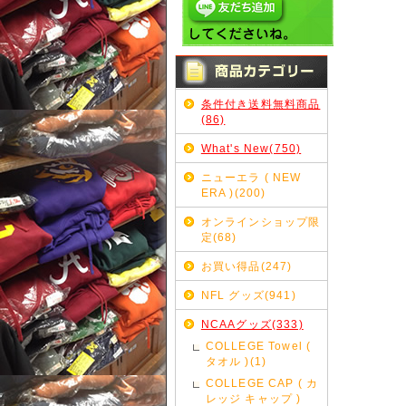
条件付き送料無料商品
(86)
What's New(750)
ニューエラ ( NEW
ERA )(200)
オンラインショップ限
定(68)
お買い得品(247)
NFL グッズ(941)
NCAAグッズ(333)
COLLEGE Towel (
タオル )(1)
COLLEGE CAP ( カ
レッジ キャップ )