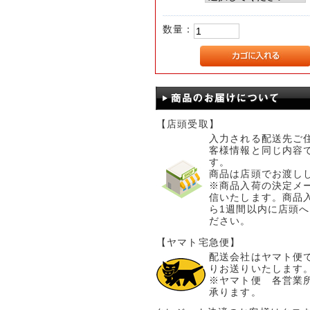
数量：
【店頭受取】
入力される配送先ご
客様情報と同じ内容
す。
商品は店頭でお渡し
※商品入荷の決定メ
信いたします。商品
ら1週間以内に店頭
ださい。
【ヤマト宅急便】
配送会社はヤマト便
りお送りいたします
※ヤマト便 各営業
承ります。