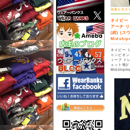
画像を拡大
ネイビー
アーチ 
(紺) (ス
Midshi
ネイビー 
ャンピオン
ィーブ トレ
ェット地)/ 
Midshipm