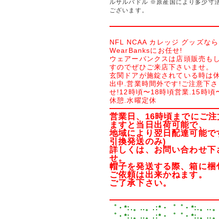
ルサルバドル ※原産国により多少寸
ございます。
NFL NCAA カレッジ グッズなら
WearBanksにお任せ!
ウェアーバンクスは店頭販売も
すのでぜひご来店下さいませ。
玄関ドアが施錠されている時は休
出中.営業時間外です!ご注意下
せ!12時頃〜18時頃営業.15時頃
休憩.水曜定休
営業日、16時頃までにご注
ますと当日出荷可能で、
地域により翌日配達可能で
引換発送のみ)
詳しくは、お問い合わせ下
せ。
帽子を発送する際、箱に梱
ご依頼は出来かねます。
ご了承下さい。
゜・*:.。..。.:*・゜゜・*:.。..。
゜・*:.。..。.:*・゜゜・*:.。..。