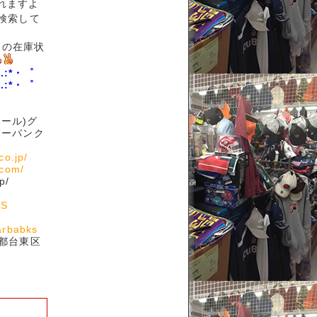
られますよ
検索して
の在庫状
.:*・゜
.:*・゜
ボール)グ
ェアーバンク
co.jp/
.com/
p/
KS
arbabks
京都台東区