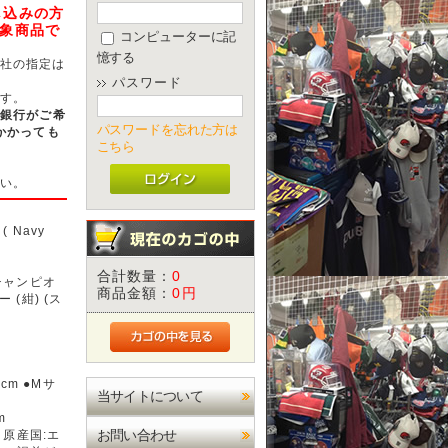
し込みの方
対象商品で
コンピューターに記
憶する
社の指定は
パスワード
す。
ほ銀行がご希
パスワードを忘れた方は
かかっても
こちら
い。
 Navy
合計数量：
0
チャンピオ
商品金額：
0円
(紺) (ス
cm ●Mサ
当サイトについて
m
お問い合わせ
 原産国:エ