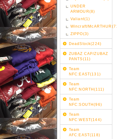
UNDER
ARMOUR(8)
Valiant(1)
Wincraft/McARTHUR(71)
ZIPPO(3)
DeadStock(224)
ZUBAZ CAP/ZUBAZ
PANTS(11)
Team
NFC:EAST(131)
Team
NFC:NORTH(111)
Team
NFC:SOUTH(96)
Team
NFC:WEST(144)
Team
AFC:EAST(118)