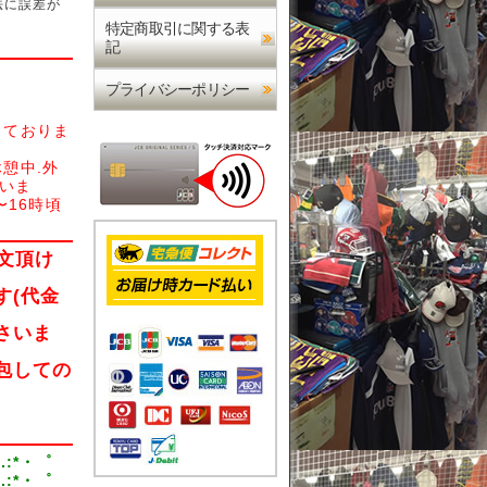
法に誤差が
特定商取引に関する表
記
プライバシーポリシー
しておりま
憩中.外
さいま
〜16時頃
文頂け
す(代金
さいま
包しての
.:*・゜
.:*・゜