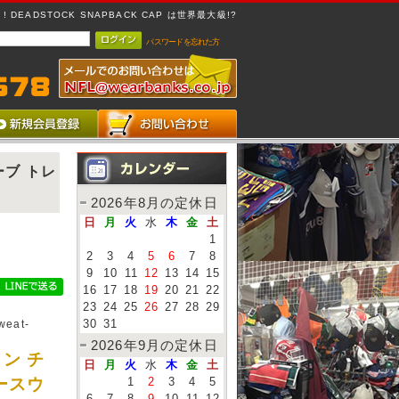
 DEADSTOCK SNAPBACK CAP は世界最大級!?
パスワードを忘れた方
ーブ トレ
2026年8月の定休日
日
月
火
水
木
金
土
1
2
3
4
5
6
7
8
9
10
11
12
13
14
15
16
17
18
19
20
21
22
23
24
25
26
27
28
29
weat-
30
31
2026年9月の定休日
ン チ
日
月
火
水
木
金
土
ースウ
1
2
3
4
5