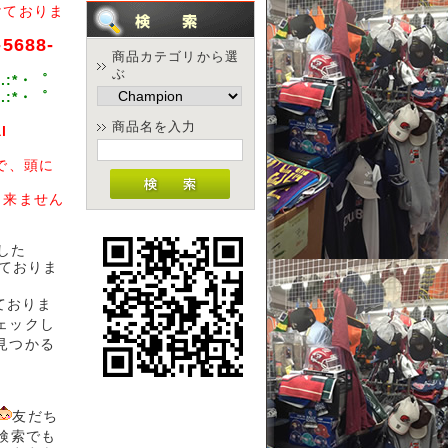
けておりま
-5688-
商品カテゴリから選
ぶ
.:*・゜
.:*・゜
商品名を入力
l
で、頭に
出来ません
した
しておりま
えておりま
ェックし
見つかる
友だち
D検索でも