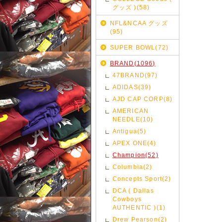
グッズ )(58)
NFL&NCAA グッズ
(95)
SUPER BOWL(72)
BRAND(1096)
47BRAND(97)
ADIDAS(39)
AJD CAP CORP(8)
AMERICAN
NEEDLE(10)
Antigua(5)
APEX ONE(4)
Champion(52)
Columbia(2)
Concepts Sport(2)
DCA ( Dallas
Cowboys
AUTHENTIC )(1)
Drew Pearson(2)