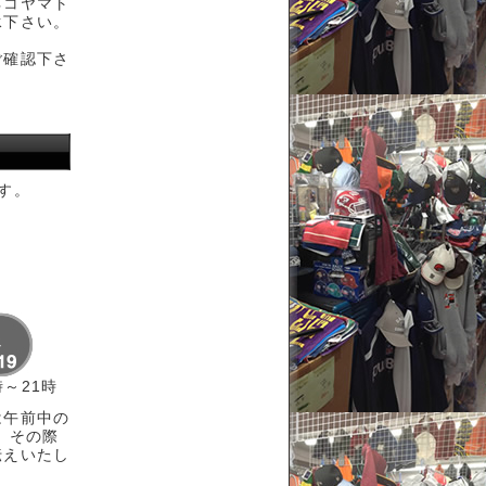
ネコヤマト
承下さい。
ご確認下さ
す。
時～21時
は午前中の
 その際
伝えいたし