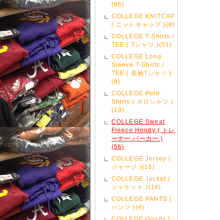
(95)
COLLEGE KNITCAP
( ニットキャップ )(9)
COLLEGE T-Shirts /
TEE ( Tシャツ )(51)
COLLEGE Long
Sleeve T-Shirts /
TEE ( 長袖Tシャツ )
(8)
COLLEGE Polo
Shirts ( ポロシャツ )
(19)
COLLEGE Sweat
Fleece Hoody ( トレ
ーナー パーカー )
(56)
COLLEGE Jersey (
ジャージ )(16)
COLLEGE Jacket (
ジャケット )(16)
COLLEGE PANTS (
パンツ )(4)
COLLEGE Goods (