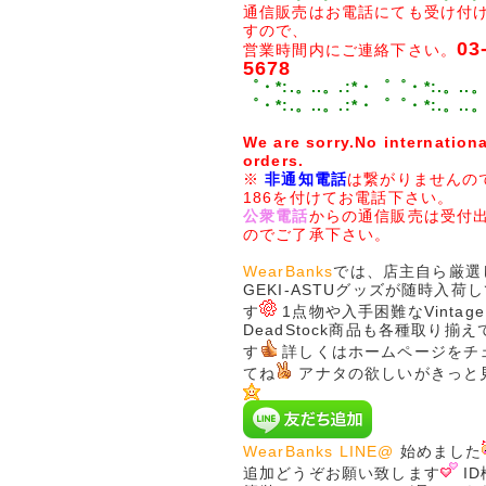
通信販売はお電話にても受け付
すので、
03
営業時間内にご連絡下さい。
5678
゜・*:.。..。.:*・゜゜・*:.。..。
゜・*:.。..。.:*・゜゜・*:.。..。
We are sorry.No internationa
orders.
※
非通知電話
は繋がりませんの
186を付けてお電話下さい。
公衆電話
からの通信販売は受付
のでご了承下さい。
WearBanks
では、店主自ら厳選
GEKI-ASTUグッズが随時入荷
す
1点物や入手困難なVintage
DeadStock商品も各種取り揃
す
詳しくはホームページをチ
てね
アナタの欲しいがきっと
WearBanks LINE@
始めました
追加どうぞお願い致します
I