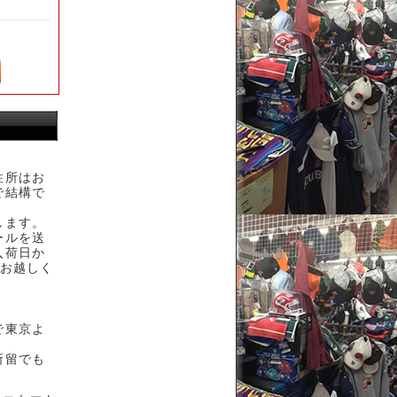
住所はお
で結構で
します。
ールを送
入荷日か
へお越しく
で東京よ
。
所留でも