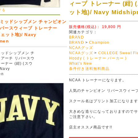
ィーブ トレーナー (紺) 
する
ット地)/ Navy Midshi
 ミッドシップメン チャンピオン
販売価格(税込)：
19,800
円
リバースウィーブ トレーナー
関連カテゴリ：
ウェット地)/ Navy
BRAND
pmen
BRAND
>
Champion
NCAAグッズ
ミッドシップメン チ
NCAAグッズ
>
COLLEGE Sweat Fl
 アーチ リバースウ
Hoody ( トレーナー パーカー )
ーナー (紺) (スウ
What's New
Navy
条件付き送料無料商品
en
NCAA トレーナーになります。
人気のチャンピオン リバースウィーブ
スクール名はプリント加工になります
大きめな造りになっておりますのでサ
ご注意下さい。
店主オススメ商品です!!