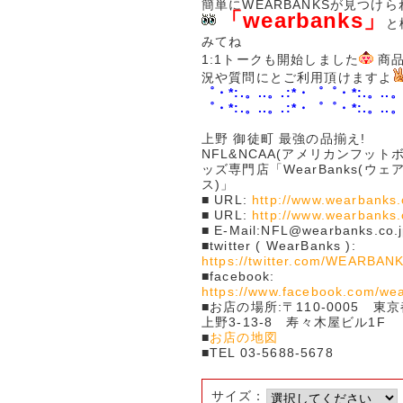
簡単にWEARBANKSが見つけ
「wearbanks」
と
みてね
1:1トークも開始しました
商品
況や質問にとご利用頂けますよ
゜・*:.。..。.:*・゜゜・*:.。..。
゜・*:.。..。.:*・゜゜・*:.。..。
上野 御徒町 最強の品揃え!
NFL&NCAA(アメリカンフット
ッズ専門店「WearBanks(ウ
ス)」
■ URL:
http://www.wearbanks.
■ URL:
http://www.wearbanks
■ E-Mail:NFL@wearbanks.co.j
■twitter ( WearBanks ):
https://twitter.com/WEARBAN
■facebook:
https://www.facebook.com/we
■お店の場所:〒110-0005 東
上野3-13-8 寿々木屋ビル1F
■
お店の地図
■TEL 03-5688-5678
サイズ：