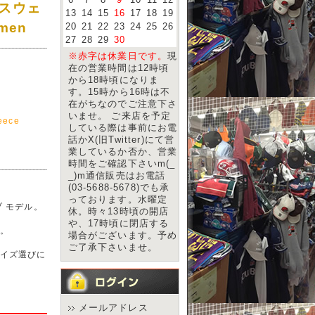
6
7
8
9
10
11
12
(スウェ
13
14
15
16
17
18
19
pmen
20
21
22
23
24
25
26
27
28
29
30
※赤字は休業日です。
現
在の営業時間は12時頃
から18時頃になりま
す。15時から16時は不
在がちなのでご注意下さ
いませ。 ご来店を予定
eece
している際は事前にお電
話かX(旧Twitter)にて営
業しているか否か、営業
時間をご確認下さいm(_
_)m通信販売はお電話
(03-5688-5678)でも承
っております。水曜定
 モデル。
休。時々13時頃の開店
や、17時頃に閉店する
。
場合がございます。予め
ご了承下さいませ。
イズ選びに
メールアドレス