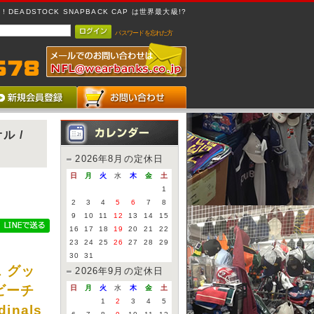
 DEADSTOCK SNAPBACK CAP は世界最大級!?
パスワードを忘れた方
ル /
2026年8月の定休日
日
月
火
水
木
金
土
1
2
3
4
5
6
7
8
9
10
11
12
13
14
15
16
17
18
19
20
21
22
23
24
25
26
27
28
29
u
30
31
 グッ
2026年9月の定休日
ビーチ
日
月
火
水
木
金
土
1
2
3
4
5
dinals