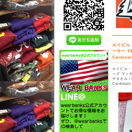
ルイビル
ーサー TE
Cardina
ルイビル・
ッズ マッカ
チタオル / L
Cardinals