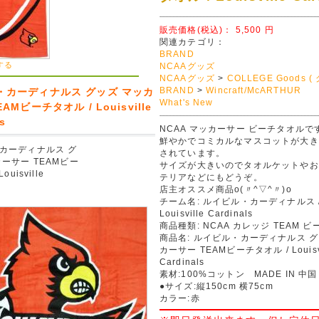
販売価格(税込)：
5,500
円
関連カテゴリ：
BRAND
する
NCAAグッズ
NCAAグッズ
>
COLLEGE Goods (
BRAND
>
Wincraft/McARTHUR
・カーディナルス グッズ マッカ
What's New
AMビーチタオル / Louisville
ls
NCAA マッカーサー ビーチタオルで
鮮やかでコミカルなマスコットが大き
カーディナルス グ
されています。
ーサー TEAMビー
サイズが大きいのでタオルケットやお
ouisville
テリアなどにもどうぞ。
店主オススメ商品o(〃^▽^〃)o
チーム名: ルイビル・カーディナルス 
Louisville Cardinals
商品種類: NCAA カレッジ TEAM 
商品名: ルイビル・カーディナルス グ
カーサー TEAMビーチタオル / Louisvi
Cardinals
素材:100%コットン MADE IN 中国
●サイズ:縦150cm 横75cm
カラー:赤