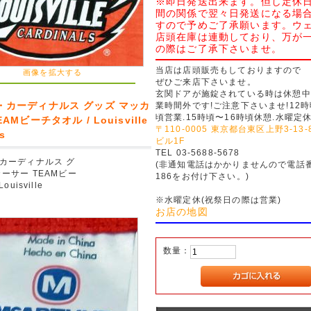
※即日発送出来ます。但し定休日
間の関係で翌々日発送になる場
すので予めご了承願います。ウ
店頭在庫は連動しており、万が
の際はご了承下さいませ。
当店は店頭販売もしておりますので
画像を拡大する
ぜひご来店下さいませ。
玄関ドアが施錠されている時は休憩中.
・カーディナルス グッズ マッカ
業時間外です!ご注意下さいませ!12時
頃営業.15時頃〜16時頃休憩.水曜定
AMビーチタオル / Louisville
〒110-0005 東京都台東区上野3-13
ls
ビル1F
TEL 03-5688-5678
カーディナルス グ
(非通知電話はかかりませんので電話
ーサー TEAMビー
186をお付け下さい。)
ouisville
※水曜定休(祝祭日の際は営業)
お店の地図
数量：