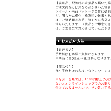
【誤送品、配達時の破損品が届いた場
ご注文商品とは異なる品が届いた場合
ンボールや商品パッケージ自体に破損
ど、明らかに梱包・輸送時の破損と思
は、ご連絡頂き次第、速やかに当店よ
送りいたします。（代品がご用意でき
は、ご返金にて対応させていただきま
【銀行振込】
手数料はお客様ご負担になります。
※商品代金(税込)＋配送料となります
【商品代引】
代引手数料はお客様ご負担になります
※なお、当店では、1100円以上のお
ないとオンラインショップでのお取り
付けておりませんので、その旨ご了承