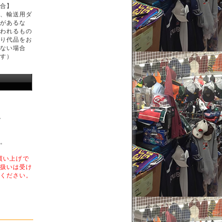
合】
、輸送用ダ
があるな
われるもの
り代品をお
ない場合
す）
。
。
買い上げで
扱いは受け
ください。