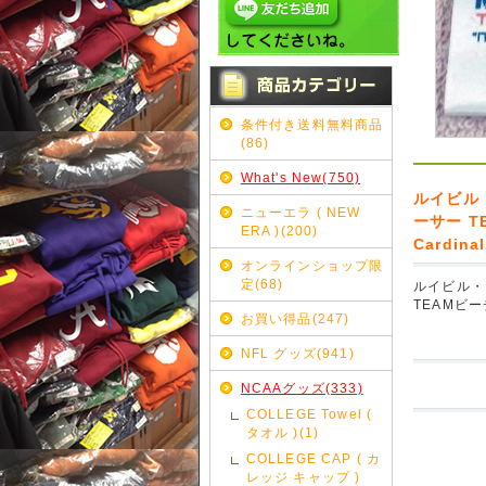
条件付き送料無料商品
(86)
What's New(750)
ルイビル
ニューエラ ( NEW
ーサー TE
ERA )(200)
Cardina
オンラインショップ限
定(68)
ルイビル・
TEAMビーチタ
お買い得品(247)
NFL グッズ(941)
NCAAグッズ(333)
COLLEGE Towel (
タオル )(1)
COLLEGE CAP ( カ
レッジ キャップ )