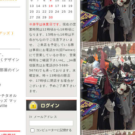
6
7
8
9
10
11
12
13
14
15
16
17
18
19
20
21
22
23
24
25
26
27
28
29
30
※赤字は休業日です。
現在の営
業時間は12時頃から18時頃に
 グッズ )
なります。15時から16時は不
在がちなのでご注意下さいま
せ。 ご来店を予定している際
は事前にお電話かX(旧Twitter)
す。
にて営業しているか否か、営業
くデザイン
時間をご確認下さいm(_ _)m通
信販売はお電話(03-5688-
部屋のイン
5678)でも承っております。水
曜定休。時々13時頃の開店
や、17時頃に閉店する場合が
/
ございます。予めご了承下さい
ませ。
ビーチタオル
ッズ マッ
lle
メールアドレス
コンピューターに記憶する