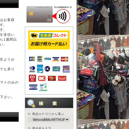
はお客様
す。
す。
を送信い
ら1週間以
い。
京よりお
でも承り
マトのみの
下さい。
商品カテゴリから選ぶ
商品名を入力