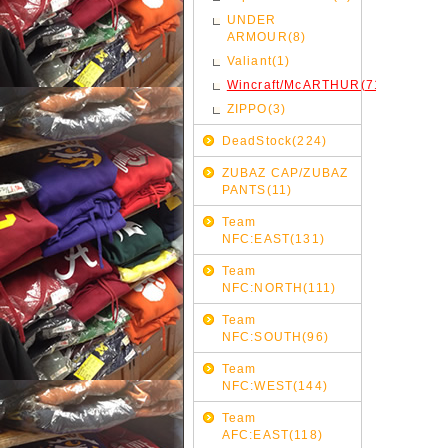
UNDER
ARMOUR(8)
Valiant(1)
Wincraft/McARTHUR(71)
ZIPPO(3)
DeadStock(224)
ZUBAZ CAP/ZUBAZ
PANTS(11)
Team
NFC:EAST(131)
Team
NFC:NORTH(111)
Team
NFC:SOUTH(96)
Team
NFC:WEST(144)
Team
AFC:EAST(118)