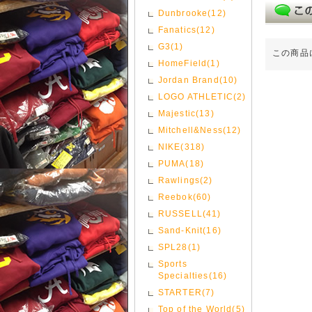
Dunbrooke(12)
Fanatics(12)
G3(1)
この商品
HomeField(1)
Jordan Brand(10)
LOGO ATHLETIC(2)
Majestic(13)
Mitchell&Ness(12)
NIKE(318)
PUMA(18)
Rawlings(2)
Reebok(60)
RUSSELL(41)
Sand-Knit(16)
SPL28(1)
Sports
Specialties(16)
STARTER(7)
Top of the World(5)