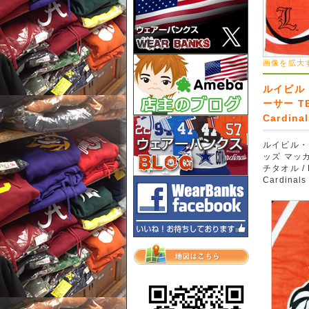
画像を拡大
ルイビル
ーサー TE
Cardina
ルイビル・
ッズ マッカ
チタオル / L
Cardinals