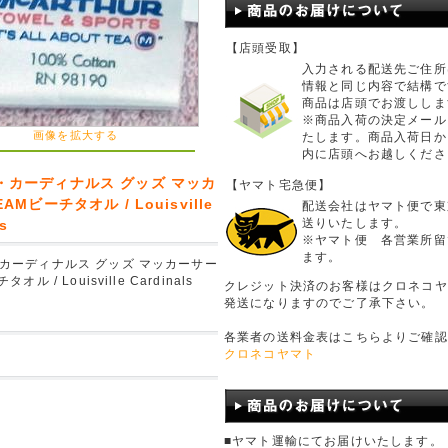
【店頭受取】
入力される配送先ご住所
情報と同じ内容で結構で
商品は店頭でお渡ししま
※商品入荷の決定メール
画像を拡大する
たします。商品入荷日か
内に店頭へお越しくださ
・カーディナルス グッズ マッカ
【ヤマト宅急便】
AMビーチタオル / Louisville
配送会社はヤマト便で東
送りいたします。
ls
※ヤマト便 各営業所留
ます。
カーディナルス グッズ マッカーサー
オル / Louisville Cardinals
クレジット決済のお客様はクロネコヤ
発送になりますのでご了承下さい。
各業者の送料金表はこちらよりご確認
クロネコヤマト
■ヤマト運輸にてお届けいたします。