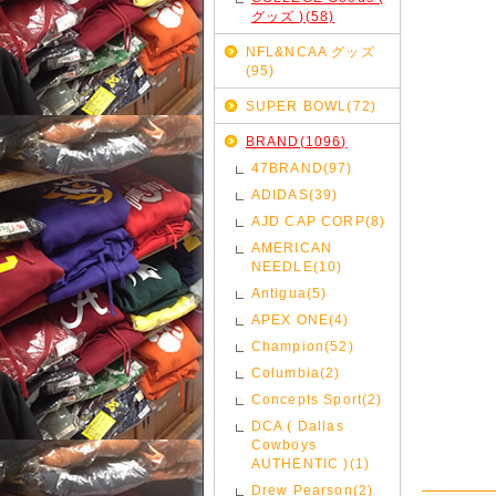
グッズ )(58)
NFL&NCAA グッズ
(95)
SUPER BOWL(72)
BRAND(1096)
47BRAND(97)
ADIDAS(39)
AJD CAP CORP(8)
AMERICAN
NEEDLE(10)
Antigua(5)
APEX ONE(4)
Champion(52)
Columbia(2)
Concepts Sport(2)
DCA ( Dallas
Cowboys
AUTHENTIC )(1)
Drew Pearson(2)