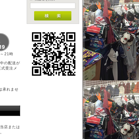
時～21時
中の配送が
正式受注メ
は承れませ
当店または
。