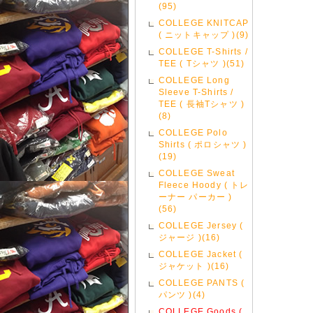
(95)
COLLEGE KNITCAP
( ニットキャップ )(9)
COLLEGE T-Shirts /
TEE ( Tシャツ )(51)
COLLEGE Long
Sleeve T-Shirts /
TEE ( 長袖Tシャツ )
(8)
COLLEGE Polo
Shirts ( ポロシャツ )
(19)
COLLEGE Sweat
Fleece Hoody ( トレ
ーナー パーカー )
(56)
COLLEGE Jersey (
ジャージ )(16)
COLLEGE Jacket (
ジャケット )(16)
COLLEGE PANTS (
パンツ )(4)
COLLEGE Goods (